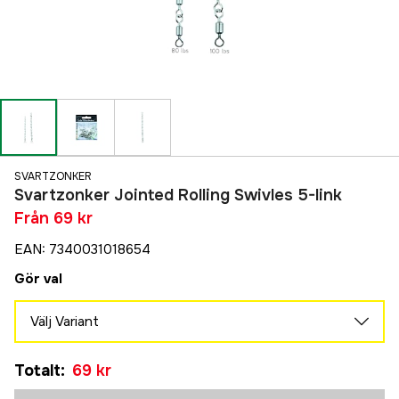
SVARTZONKER
Svartzonker Jointed Rolling Swivles 5-link
Från
69 kr
EAN
:
7340031018654
Gör val
Välj Variant
100lbs/45kg
Tillfälligt slut
Totalt
:
69 kr
69 kr