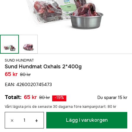
SUND HUNDMAT
Sund Hundmat Oxhals 2*400g
65 kr
80 kr
EAN
:
4260020745473
Totalt
:
65 kr
80 kr
Du sparar
15 kr
-
19
%
Vårt lägsta pris de senaste 30 dagarna före kampanjstart:
80 kr
×
+
Lägg i varukorgen