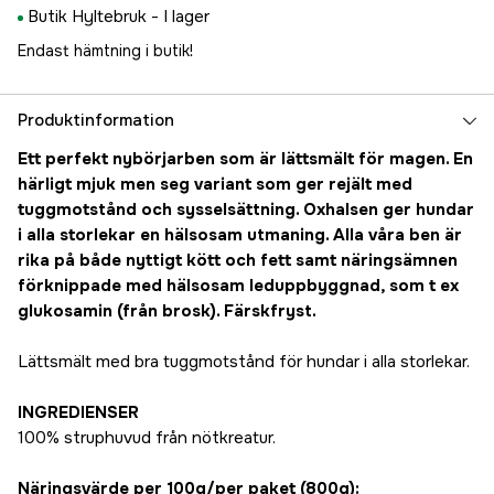
Butik Hyltebruk -
I lager
Endast hämtning i butik!
Produktinformation
Ett perfekt nybörjarben som är lättsmält för magen. En
härligt mjuk men seg variant som ger rejält med
tuggmotstånd och sysselsättning. Oxhalsen ger hundar
i alla storlekar en hälsosam utmaning. Alla våra ben är
rika på både nyttigt kött och fett samt näringsämnen
förknippade med hälsosam leduppbyggnad, som t ex
glukosamin (från brosk). Färskfryst.
Lättsmält med bra tuggmotstånd för hundar i alla storlekar.
INGREDIENSER
100% struphuvud från nötkreatur.
Näringsvärde per 100g/per paket (800g):