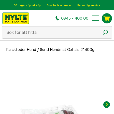
30 dagars öppet köp
Snabba leveranser
Personlig service
0345 - 400 00
Färskfoder Hund
/
Sund Hundmat Oxhals 2*400g