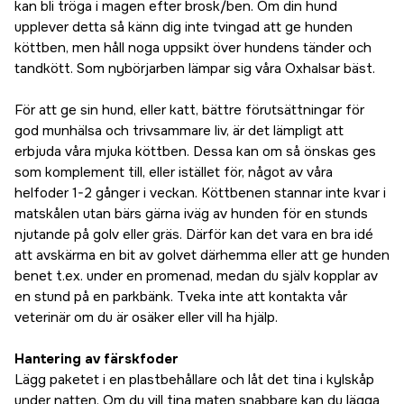
kan bli tröga i magen efter brosk/ben. Om din hund
upplever detta så känn dig inte tvingad att ge hunden
köttben, men håll noga uppsikt över hundens tänder och
tandkött. Som nybörjarben lämpar sig våra Oxhalsar bäst.
För att ge sin hund, eller katt, bättre förutsättningar för
god munhälsa och trivsammare liv, är det lämpligt att
erbjuda våra mjuka köttben. Dessa kan om så önskas ges
som komplement till, eller istället för, något av våra
helfoder 1-2 gånger i veckan. Köttbenen stannar inte kvar i
matskålen utan bärs gärna iväg av hunden för en stunds
njutande på golv eller gräs. Därför kan det vara en bra idé
att avskärma en bit av golvet därhemma eller att ge hunden
benet t.ex. under en promenad, medan du själv kopplar av
en stund på en parkbänk. Tveka inte att kontakta vår
veterinär om du är osäker eller vill ha hjälp.
Hantering av färskfoder
Lägg paketet i en plastbehållare och låt det tina i kylskåp
under natten. Om du vill tina maten snabbare kan du lägga