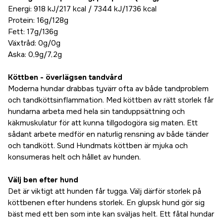
Energi: 918 kJ/217 kcal / 7344 kJ/1736 kcal
Protein: 16g/128g
Fett: 17g/136g
Växtråd: 0g/0g
Aska: 0,9g/7,2g
Köttben - överlägsen tandvård
Moderna hundar drabbas tyvärr ofta av både tandproblem
och tandköttsinflammation. Med köttben av rätt storlek får
hundarna arbeta med hela sin tanduppsättning och
käkmuskulatur för att kunna tillgodogöra sig maten. Ett
sådant arbete medför en naturlig rensning av både tänder
och tandkött. Sund Hundmats köttben är mjuka och
konsumeras helt och hållet av hunden.
Välj ben efter hund
Det är viktigt att hunden får tugga. Välj därför storlek på
köttbenen efter hundens storlek. En glupsk hund gör sig
bäst med ett ben som inte kan sväljas helt. Ett fåtal hundar