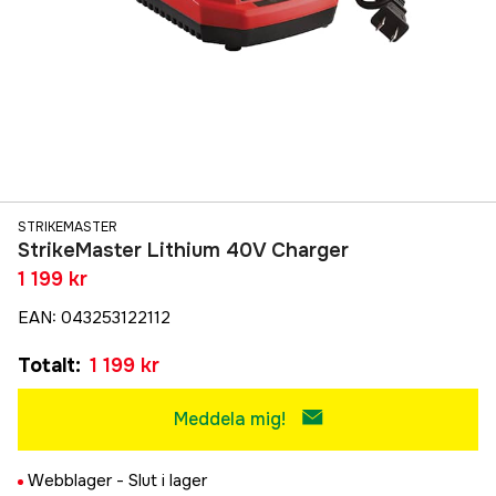
STRIKEMASTER
StrikeMaster Lithium 40V Charger
1 199 kr
EAN
:
043253122112
Totalt
:
1 199 kr
Meddela mig!
Webblager -
Slut i lager