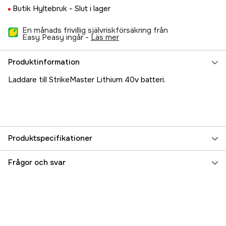
Butik Hyltebruk -
Slut i lager
En månads frivillig självriskförsäkring från
Easy Peasy ingår -
läs mer
Produktinformation
Laddare till StrikeMaster Lithium 40v batteri.
Produktspecifikationer
Referensnummer
5000056630
Frågor och svar
Tillverkarens artikelnummer
105328
EAN
043253122112