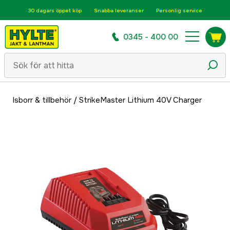
30 dagars öppet köp
Snabba leveranser
Personlig service
0345 - 400 00
Isborr & tillbehör
/
StrikeMaster Lithium 40V Charger