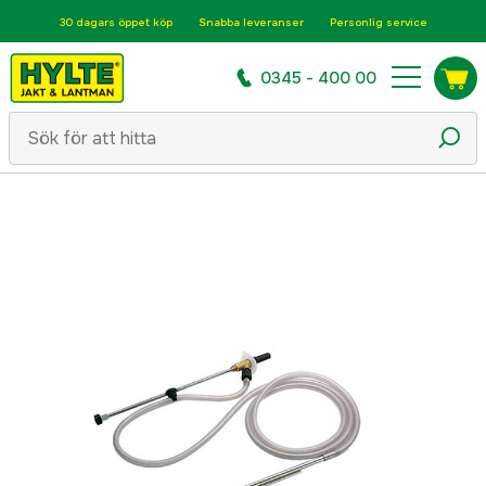
30 dagars öppet köp
Snabba leveranser
Personlig service
0345 - 400 00