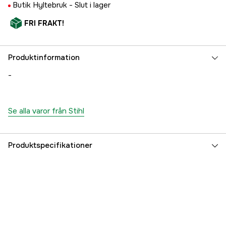
Butik Hyltebruk -
Slut i lager
FRI FRAKT!
Produktinformation
-
Se alla varor från Stihl
Produktspecifikationer
Global Garanti
yes
Referensnummer
1000778911
Tillverkarens artikelnummer
49255001800