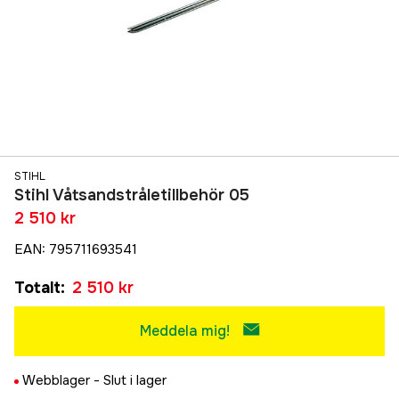
STIHL
Stihl Våtsandstråletillbehör 05
2 510 kr
EAN
:
795711693541
Totalt
:
2 510 kr
Meddela mig!
Webblager -
Slut i lager