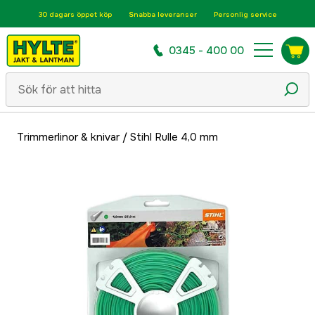
30 dagars öppet köp
Snabba leveranser
Personlig service
0345 - 400 00
Trimmerlinor & knivar
/
Stihl Rulle 4,0 mm