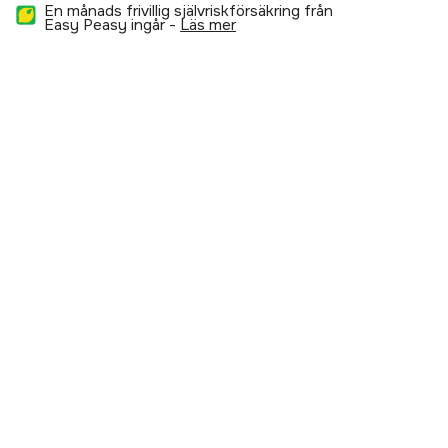
En månads frivillig självriskförsäkring från
Easy Peasy ingår -
läs mer