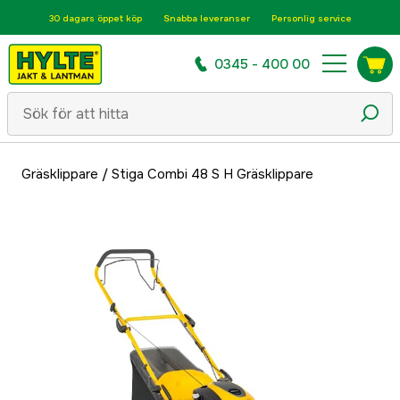
30 dagars öppet köp
Snabba leveranser
Personlig service
0345 - 400 00
Gräsklippare
/
Stiga Combi 48 S H Gräsklippare