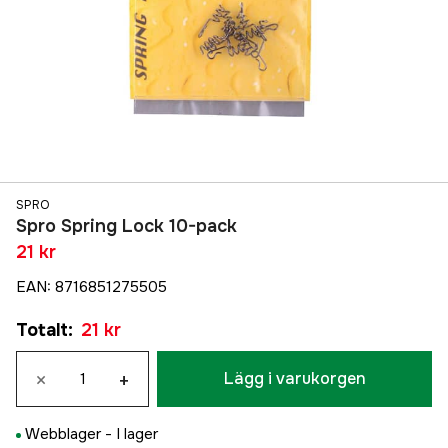
SPRO
Spro Spring Lock 10-pack
21 kr
EAN
:
8716851275505
Totalt
:
21 kr
×
+
Lägg i varukorgen
Webblager -
I lager