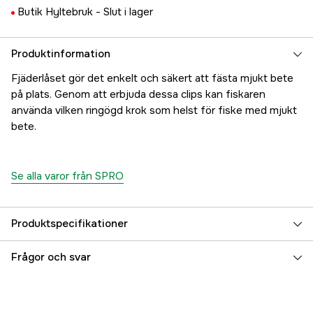
Butik Hyltebruk -
Slut i lager
Produktinformation
Fjäderlåset gör det enkelt och säkert att fästa mjukt bete
på plats. Genom att erbjuda dessa clips kan fiskaren
använda vilken ringögd krok som helst för fiske med mjukt
bete.
Se alla varor från SPRO
Produktspecifikationer
Referensnummer
5000029956
Frågor och svar
Tillverkarens artikelnummer
46221800