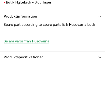
Butik Hyltebruk -
Slut i lager
Produktinformation
Spare part according to spare parts list: Husqvarna Lock
Se alla varor från Husqvarna
Produktspecifikationer
Referensnummer
1000182633
Tillverkarens artikelnummer
5038924-01
EAN
7391883104958