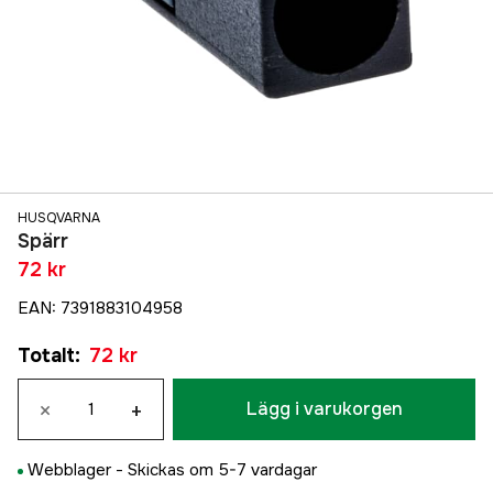
HUSQVARNA
Spärr
72 kr
EAN
:
7391883104958
Totalt
:
72 kr
×
+
Lägg i varukorgen
Webblager -
Skickas om 5-7 vardagar