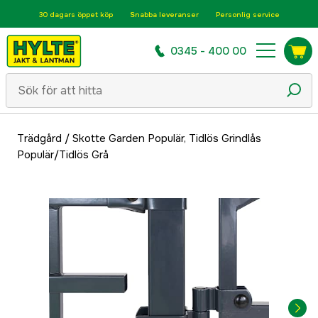
30 dagars öppet köp
Snabba leveranser
Personlig service
0345 - 400 00
Trädgård
/
Skotte Garden Populär, Tidlös Grindlås
Populär/Tidlös Grå