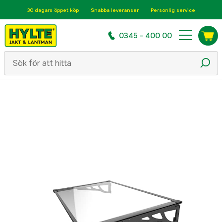
30 dagars öppet köp
Snabba leveranser
Personlig service
0345 - 400 00