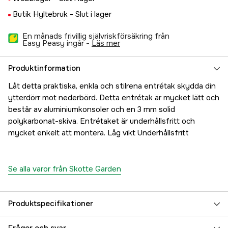
Butik Hyltebruk -
Slut i lager
En månads frivillig självriskförsäkring från
Easy Peasy ingår -
läs mer
Produktinformation
Låt detta praktiska, enkla och stilrena entrétak skydda din
ytterdörr mot nederbörd. Detta entrétak är mycket lätt och
består av aluminiumkonsoler och en 3 mm solid
polykarbonat-skiva. Entrétaket är underhållsfritt och
mycket enkelt att montera. Låg vikt Underhållsfritt
Se alla varor från Skotte Garden
Produktspecifikationer
Referensnummer
1000854623