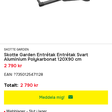
SKOTTE GARDEN
Skotte Garden Entrétak Entrétak Svart
Aluminium Polykarbonat 120X90 cm
2 790 kr
EAN
:
?7350125471128
Totalt
:
2 790 kr
Meddela mig!
Webblager -
Slut i lager