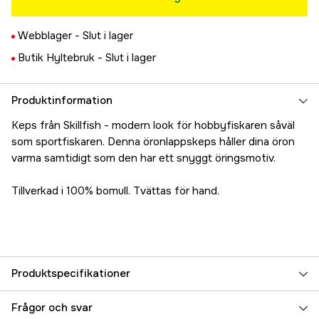
Webblager -
Slut i lager
Butik Hyltebruk -
Slut i lager
Produktinformation
Keps från Skillfish - modern look för hobbyfiskaren såväl
som sportfiskaren. Denna öronlappskeps håller dina öron
varma samtidigt som den har ett snyggt öringsmotiv.
Tillverkad i 100% bomull. Tvättas för hand.
Produktspecifikationer
Referensnummer
5000078354
Frågor och svar