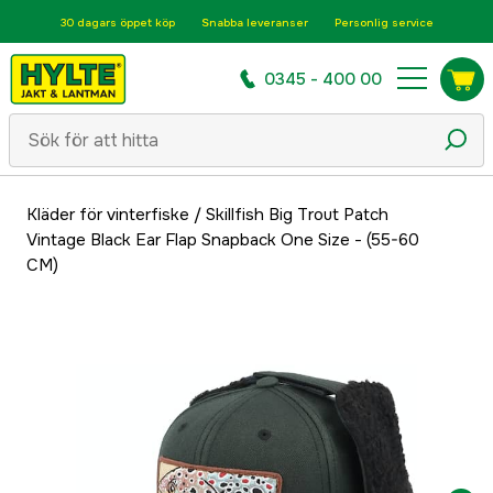
30 dagars öppet köp
Snabba leveranser
Personlig service
0345 - 400 00
Kläder för vinterfiske
/
Skillfish Big Trout Patch
Vintage Black Ear Flap Snapback One Size - (55-60
CM)