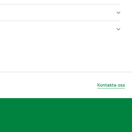
75 cm
10 kg
528 g
4.0:1
Kontakta oss
0,26MM/500m
4
Höger
Havsfiske, Trolling, Heavy