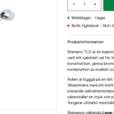
×
+
Webblager -
I lager
Butik Hyltebruk -
Slut i 
Produktinformation
Shimano TLD är en bepröva
varit ett självklart val för
konstruktion, jämna brom
kombination av kvalitet oc
Rullen är byggd på en lät
tillsammans med ett kraftfu
krävande saltvattensmiljö
säkerställer en mjuk och p
fungerar utmärkt med både
Shimanos välkända
Lever