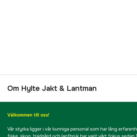
Om Hylte Jakt & Lantman
Välkommen till oss!
Vår styrka ligger i vår kunniga personal som har lång erfarenhet
fiske, skog, trädgård och lantbruk har varit vårt fokus sedan 1