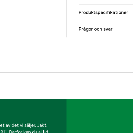
Produktspecifikationer
Linintag
Frågor och svar
Maxbroms
Vikt (g)
Utväxling
Linkapacitet
Kullager + rullager
Vevplacering
 av det vi säljer. Jakt,
911. Därför kan du alltid
Fiskeslag