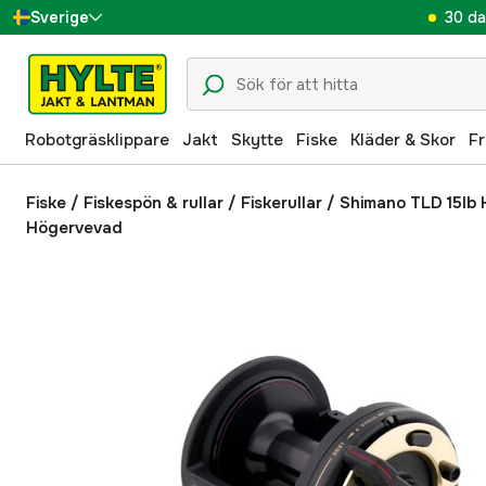
30 da
Sverige
Danmark
Suomi
Robotgräsklippare
Jakt
Skytte
Fiske
Kläder & Skor
Fr
Norge
Deutschland
Fiske
/
Fiskespön & rullar
/
Fiskerullar
/
Shimano TLD 15lb 
Högervevad