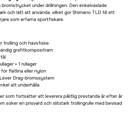
a bromstrycket under drillningen. Den enkelväxlade
rk och lätt att använda, vilket gör Shimano TLD till ett
rjare som erfarna sportfiskare.
ör trolling och havsfiske
tändig grafitkompositram
tål
lager + 1 rullager
för flätlina eller nylon
at Lever Drag-bromssystem
nkel att underhålla
r som fortsätter att leverera pålitlig prestanda år efter år
om söker en prisvärd och slitstark trollingrulle med bevisad