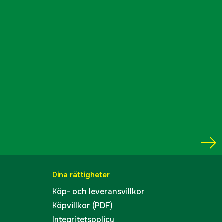
5000041036
ummer
TLD15
022255003001
Dina rättigheter
Köp- och leveransvillkor
Köpvillkor (PDF)
Integritetspolicy