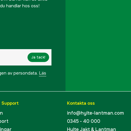
r du handlar hos oss!
Referensnummer
Tillverkarens artikeln
EAN
Ja tack!
ngen av persondata.
Läs
& Support
Kontakta oss
en
info@hylte-lantman.com
port
0345 - 40 000
ingar
Hylte Jakt & Lantman