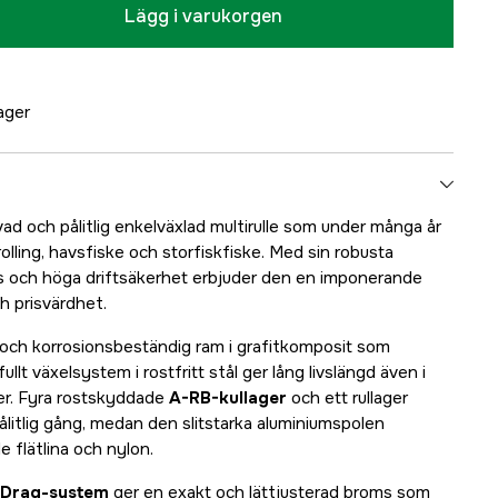
Lägg i varukorgen
lager
d och pålitlig enkelväxlad multirulle som under många år
 trolling, havsfiske och storfiskfiske. Med sin robusta
s och höga driftsäkerhet erbjuder den en imponerande
h prisvärdhet.
t och korrosionsbeständig ram i grafitkomposit som
llt växelsystem i rostfritt stål ger lång livslängd även i
er. Fyra rostskyddade
A-RB-kullager
och ett rullager
ålitlig gång, medan den slitstarka aluminiumspolen
 flätlina och nylon.
 Drag-system
ger en exakt och lättjusterad broms som