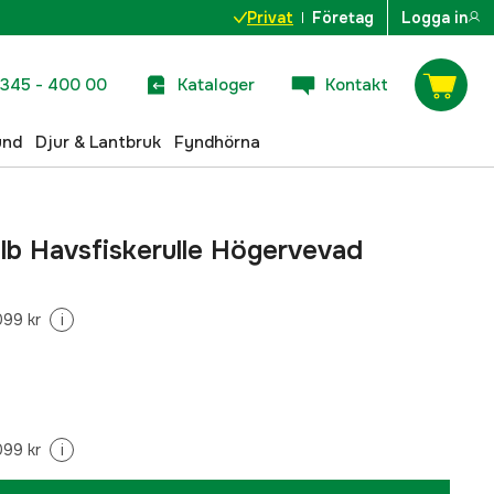
Privat
Företag
Logga in
345 - 400 00
Kataloger
Kontakt
und
Djur & Lantbruk
Fyndhörna
b Havsfiskerulle Högervevad
099 kr
i
099 kr
i