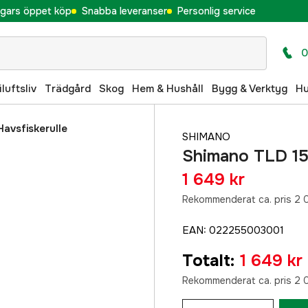
gars öppet köp
Snabba leveranser
Personlig service
0
iluftsliv
Trädgård
Skog
Hem & Hushåll
Bygg & Verktyg
H
Havsfiskerulle
SHIMANO
Shimano TLD 15l
1 649 kr
Rekommenderat ca. pris 2 
EAN
:
022255003001
Totalt
:
1 649 kr
Rekommenderat ca. pris 2 