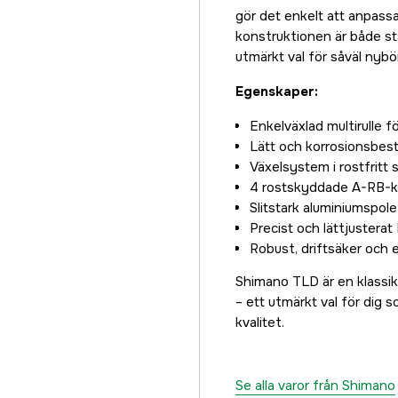
gör det enkelt att anpass
konstruktionen är både sta
utmärkt val för såväl nybö
Egenskaper:
Enkelväxlad multirulle f
Lätt och korrosionsbes
Växelsystem i rostfritt s
4 rostskyddade A-RB-kul
Slitstark aluminiumspole 
Precist och lättjuster
Robust, driftsäker och e
Shimano TLD är en klassike
– ett utmärkt val för dig s
kvalitet.
Se alla varor från Shimano