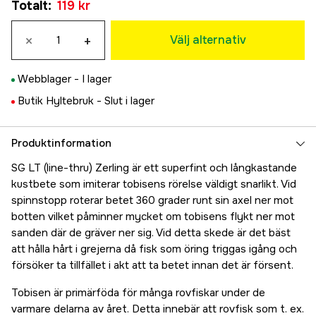
Totalt
:
119 kr
119 kr
Silver
×
+
119 kr
Välj alternativ
Webblager -
I lager
Butik Hyltebruk -
Slut i lager
Produktinformation
SG LT (line-thru) Zerling är ett superfint och långkastande
kustbete som imiterar tobisens rörelse väldigt snarlikt. Vid
spinnstopp roterar betet 360 grader runt sin axel ner mot
botten vilket påminner mycket om tobisens flykt ner mot
sanden där de gräver ner sig. Vid detta skede är det bäst
att hålla hårt i grejerna då fisk som öring triggas igång och
försöker ta tillfället i akt att ta betet innan det är försent.
Tobisen är primärföda för många rovfiskar under de
varmare delarna av året. Detta innebär att rovfisk som t. ex.