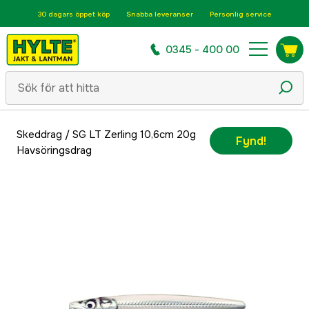
30 dagars öppet köp
Snabba leveranser
Personlig service
0345 - 400 00
Skeddrag
/
SG LT Zerling 10,6cm 20g
Fynd!
Havsöringsdrag