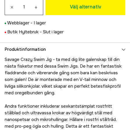
×
+
119 kr
Välj alternativ
Motor Oil
Tillfälligt slut
119 kr
Webblager -
I lager
Butik Hyltebruk -
Slut i lager
Produktinformation
Savage Crazy Swim Jig - ta med dig lite galenskap till din
nästa fisketur med dessa Swim Jigs. De har en fantastisk
fladdrande och vibrerande gång som bara kan beskrivas
som galen! De är monterade med en V-tail minnow och
livliga silikonkjolar, vilket skapar en perfekt betesfiskprofil
med oregelbunden gång.
Andra funktioner inkluderar sexkantstämplat rostfritt
stålblad och ultravassa krokar av högvärdigt stål med
nanospetsar och mikrohullingar. Hållare i rostfri ståltråd,
med pro-peg ögla och hulling. Detta är ett fantastiskt