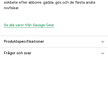
sökbete efter abborre, gädda, gös och de flesta andra
rovfiskar.
Se alla varor från Savage Gear
Produktspecifikationer
Krokstorlek, drag
3/0
Frågor och svar
Beteslängd
10 cm
Betesvikt
8.5 g
Fiskart
Abborre
Flytegenskap
Sjunkande
Vasskydd
no