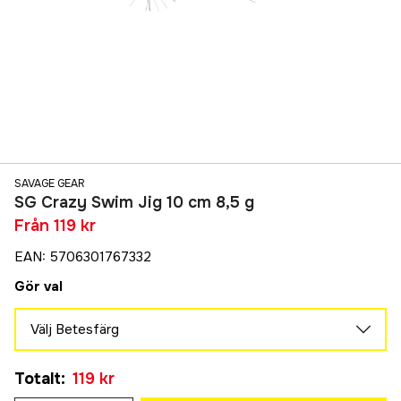
SAVAGE GEAR
SG Crazy Swim Jig 10 cm 8,5 g
Från
119 kr
EAN
:
5706301767332
Gör val
Välj Betesfärg
White Silver
Tillfälligt slut
Totalt
:
119 kr
119 kr
Black N Red