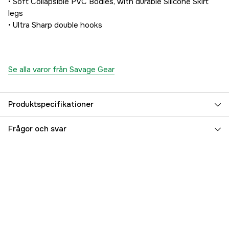
• Soft Collapsible PVC Bodies, with durable Silicone Skirt
legs
• Ultra Sharp double hooks
Se alla varor från Savage Gear
Produktspecifikationer
Vikt (g)
14 g
Frågor och svar
Beteslängd
5.5 cm
Betesvikt
14 g
Fiskart
Gädda
Flytegenskap
Flytande