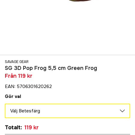
SAVAGE GEAR
SG 3D Pop Frog 5,5 cm Green Frog
Från
119 kr
EAN
:
5706301620262
Gör val
Välj Betesfärg
Green Frog
Tillfälligt slut
Totalt
:
119 kr
119 kr
Brown Frog