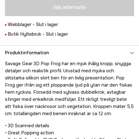
Tillfälligt slut
119 kr
Välj alternativ
Webblager -
Slut i lager
Butik Hyltebruk -
Slut i lager
Produktinformation
Savage Gear 3D Pop Frog har en mjuk ihålig kropp, snygga
detaljer och realistik profil. Urustad med mjuka och
slitstarka silikon skirt ben för en livlig presentation. Pop
Frog ger ifrån sig ett ploppande ljud på ytan när den fiskas
hem ryckvis. Försedd med sylvass dubbelkrok, avtagbar
stinger med enkelkrok medföljer. Ett riktigt trevligt bete
att fiska över näckrosor och vegetation. Kroppen mäter 5,5
cm, totallängden med benen inräknat är ca 12 cm.
• 3D Scanned details
• Great Popping action