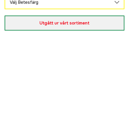
Välj Betesfärg
Goby
Slutsåld
119 kr
Utgått ur vårt sortiment
Firetiger
Slutsåld
119 kr
Blue Silver
Slutsåld
119 kr