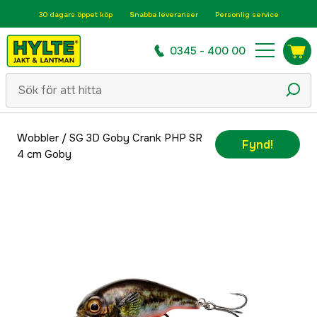
30 dagars öppet köp
Snabba leveranser
Personlig service
0345 - 400 00
Wobbler
/
SG 3D Goby Crank PHP SR
Fynd!
4 cm Goby