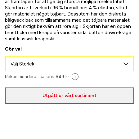
är framtagen för att ge dig största möjliga rörelsefrihet.
Skjortan är tillverkad i 96 % bomull och 4 % elastan, vilket
gör materialet något töjbart. Dessutom har den diskreta
bälgveck bak som tillsammans med det töjbara materialet
gör den riktigt bekväm att röra sig i. Skjortan har en öppen
bröstficka med knapp på vänster sida, button down-krage
samt klassisk knappslå.
Gör val
Välj Storlek
M
Rekommenderat ca. pris 649 kr
i
Slutsåld
470 kr
L
Slutsåld
Utgått ur vårt sortiment
470 kr
XL
Slutsåld
470 kr
2XL
Slutsåld
470 kr
3XL
Slutsåld
470 kr