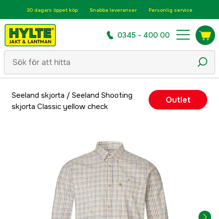
30 dagars öppet köp
Snabba leveranser
Personlig service
0345 - 400 00
Seeland skjorta
/
Seeland Shooting
Outlet
skjorta Classic yellow check