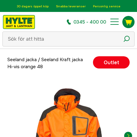
30 dagars öppet köp
Snabba leveranser
Personlig service
0345 - 400 00
Seeland jacka
/
Seeland Kraft jacka
Outlet
Hi-vis orange 48