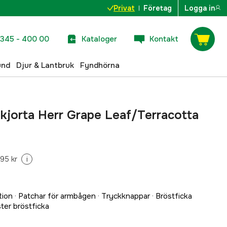
Privat
Företag
Logga in
345 - 400 00
Kataloger
Kontakt
und
Djur & Lantbruk
Fyndhörna
kjorta Herr Grape Leaf/Terracotta
95 kr
i
ion · Patchar för armbågen · Tryckknappar · Bröstficka
ter bröstficka