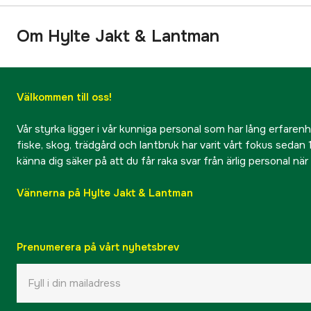
Om Hylte Jakt & Lantman
Välkommen till oss!
Vår styrka ligger i vår kunniga personal som har lång erfarenhet
fiske, skog, trädgård och lantbruk har varit vårt fokus sedan 1
känna dig säker på att du får raka svar från ärlig personal nä
Vännerna på Hylte Jakt & Lantman
Prenumerera på vårt nyhetsbrev