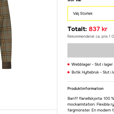
Gör val
Välj Storlek
S
Totalt
:
837 kr
837 kr
Rekommenderat ca. pris 1 0
M
837 kr
L
837 kr
Webblager -
Slut i lager
XL
Butik Hyltebruk -
Slut i 
837 kr
XXL
837 kr
Produktinformation
3XL
Banff flanellskjorta: 100 
837 kr
mockaimitation. Flexibla ry
färgmönster. En modern tw