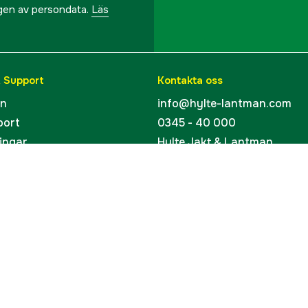
ngen av persondata.
Läs
& Support
Kontakta oss
en
info@hylte-lantman.com
port
0345 - 40 000
ingar
Hylte Jakt & Lantman
Hantverksgatan 15
uider
314 34 Hyltebruk
kort