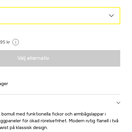
Tillfälligt slut
95 kr
i
Tillfälligt slut
Välj alternativ
Tillfälligt slut
Tillfälligt slut
lager
Tillfälligt slut
% bomull med funktionella fickor och armbågslappar i
Tillfälligt slut
ggpaneler för ökad rörelsefrihet. Modern rutig flanell i två
ist på klassisk design.