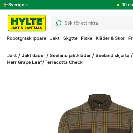
30 da
Sverige
Danmark
Suomi
Robotgräsklippare
Jakt
Skytte
Fiske
Kläder & Skor
Fr
Norge
Deutschland
Jakt
/
Jaktkläder
/
Seeland jaktkläder
/
Seeland skjorta
Herr Grape Leaf/Terracotta Check