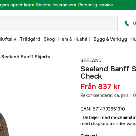
gars öppet köp
Snabba leveranser
Personlig service
0
iluftsliv
Trädgård
Skog
Hem & Hushåll
Bygg & Verktyg
H
/
Seeland Banff Skjorta
SEELAND
Seeland Banff S
Check
Från
837 kr
Rekommenderat ca. pris 1 0
EAN
:
5714733651310
· Detaljer med mockaimitat
med dragkedja under väns