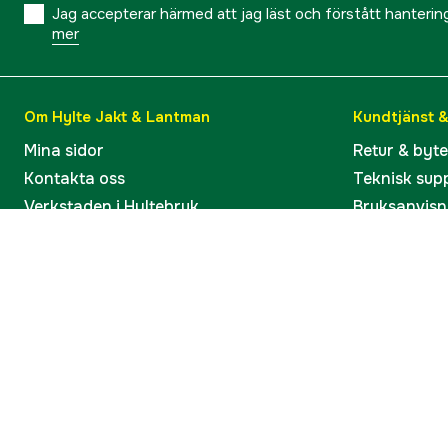
Jag accepterar härmed att jag läst och förstått hanteri
mer
Om Hylte Jakt & Lantman
Kundtjänst 
Mina sidor
Retur & byt
Kontakta oss
Teknisk sup
Verkstaden i Hyltebruk
Bruksanvisn
Jobba hos oss
Artiklar & G
Omdömen och betyg
Varumärken
Våra kataloger
Köp present
Ångra köp