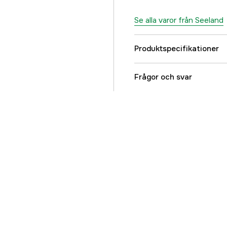
Se alla varor från Seeland
Produktspecifikationer
Färgton
Frågor och svar
Dam/Herr
Referensnummer
Tillverkarens artikeln
EAN