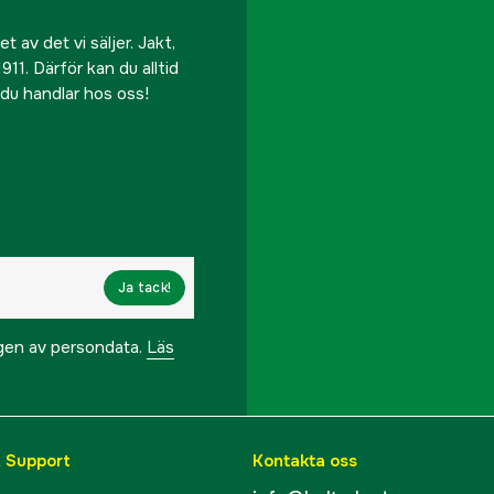
Garanti
 av det vi säljer. Jakt,
Referensnummer
911. Därför kan du alltid
r du handlar hos oss!
Tillverkarens artikeln
EAN
Ja tack!
ngen av persondata.
Läs
& Support
Kontakta oss