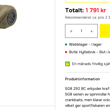
LH 8.1:1
Totalt
:
1 791 kr
1 791 kr
Rekommenderat ca. pris 2 
×
+
Webblager -
I lager
Butik Hyltebruk -
Slut i 
En månads frivillig sj
Produktinformation
SG8 250 BC erbjuder kraft,
SG8 serien av spinnrullar h
crankbaits, men klarar ock
vilket ger sportfiskaren e