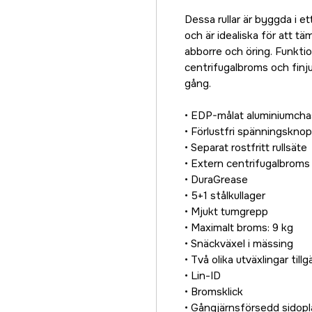
Dessa rullar är byggda i e
och är idealiska för att tä
abborre och öring. Funkti
centrifugalbroms och finju
gång.
• EDP-målat aluminiumchas
• Förlustfri spänningskno
• Separat rostfritt rullsäte
• Extern centrifugalbroms
• DuraGrease
• 5+1 stålkullager
• Mjukt tumgrepp
• Maximalt broms: 9 kg
• Snäckväxel i mässing
• Två olika utväxlingar tillg
• Lin-ID
• Bromsklick
• Gångjärnsförsedd sidopla