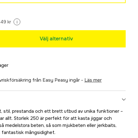
349 kr
i
Välj alternativ
lager
älvriskförsäkring från Easy Peasy ingår -
läs mer
 stil, prestanda och ett brett utbud av unika funktioner –
ar allt. Storlek 250 är perfekt för att kasta jiggar och
så medelstora beten, så som mjukbeten eller jerkbaits,
n fantastisk mångsidighet.