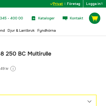
Privat
Företag
Logga in
345 - 400 00
Kataloger
Kontakt
und
Djur & Lantbruk
Fyndhörna
 250 BC Multirulle
349 kr
i