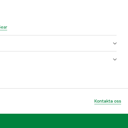
Gear
195 g
180 m 0,25 mm
7+1
Kontakta oss
no
Allround