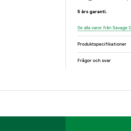
5 års garanti.
Se alla varor från Savage 
Produktspecifikationer
Vikt (g)
Frågor och svar
Linkapacitet
Kullager + rullager
Räkneverk
Rullstorlek