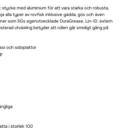
tt stycke med aluminium för att vara starka och robusta,
mja alla typer av rovfisk inklusive gädda, gös och även
oner som SGs egenutvecklade DuraGrease, Lin-ID, extern
sterad utväxling betyder att rullen går smidigt gång på
si och sidoplattor
pp
ängliga
tta i storlek 100