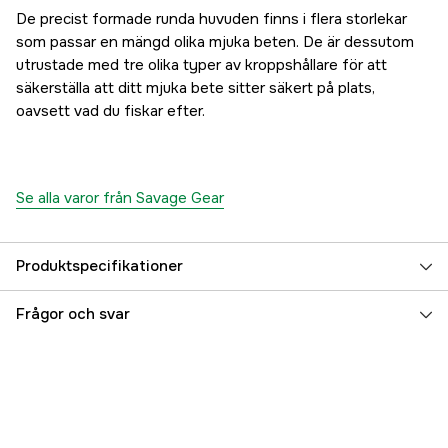
De precist formade runda huvuden finns i flera storlekar
som passar en mängd olika mjuka beten. De är dessutom
utrustade med tre olika typer av kroppshållare för att
säkerställa att ditt mjuka bete sitter säkert på plats,
oavsett vad du fiskar efter.
Se alla varor från Savage Gear
Produktspecifikationer
Referensnummer
5000034015
Frågor och svar
Tillverkarens artikelnummer
SVS74398
EAN
5706301743985