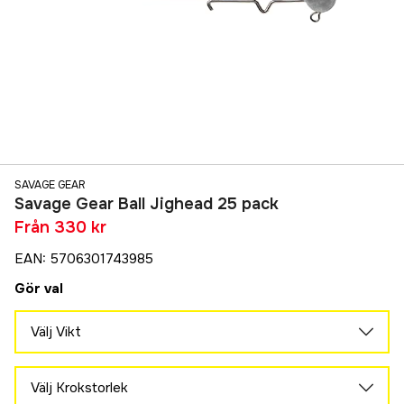
SAVAGE GEAR
Savage Gear Ball Jighead 25 pack
Från
330 kr
EAN
:
5706301743985
Gör val
Välj Vikt
15 g
330 kr
Välj Krokstorlek