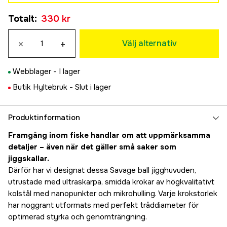
#10/0
Totalt
:
330 kr
330 kr
×
+
Välj alternativ
Webblager -
I lager
Butik Hyltebruk -
Slut i lager
Produktinformation
Framgång inom fiske handlar om att uppmärksamma
detaljer – även när det gäller små saker som
jiggskallar.
Därför har vi designat dessa Savage ball jigghuvuden,
utrustade med ultraskarpa, smidda krokar av högkvalitativt
kolstål med nanopunkter och mikrohulling. Varje krokstorlek
har noggrant utformats med perfekt tråddiameter för
optimerad styrka och genomträngning.