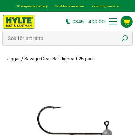
30 dagars öppet köp
Snabba leveranser
Personlig service
0345 - 400 00
Jiggar
/
Savage Gear Ball Jighead 25 pack