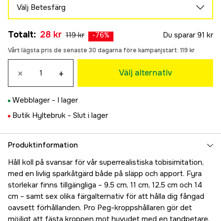
119 kr
Välj Betesfärg
11 cm
Green Silver
88 kr
Totalt
:
28 kr
119 kr
Du sparar
91 kr
119 kr
-
76
%
12,5 cm
Khaki
149 kr
Vårt lägsta pris de senaste 30 dagarna före kampanjstart:
119 kr
119 kr
White Pearl Silver
×
+
Välj alternativ
119 kr
Blue Pearl Silver
Webblager -
I lager
90 kr
Lemon Back
Butik Hyltebruk -
Slut i lager
28 kr
Pink Pearl Silver
Produktinformation
90 kr
Håll koll på svansar för vår superrealistiska tobisimitation,
med en livlig sparkåtgärd både på släpp och apport. Fyra
storlekar finns tillgängliga – 9,5 cm, 11 cm, 12,5 cm och 14
cm – samt sex olika färgalternativ för att hålla dig fångad
oavsett förhållanden. Pro Peg-kroppshållaren gör det
möjligt att fästa kroppen mot huvudet med en tandpetare,