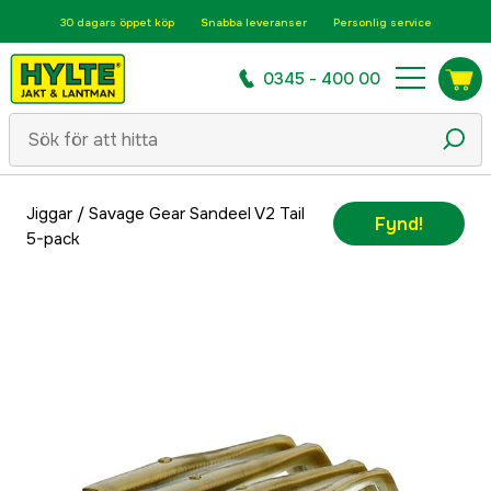
30 dagars öppet köp
Snabba leveranser
Personlig service
0345 - 400 00
Jiggar
/
Savage Gear Sandeel V2 Tail
Fynd!
5-pack