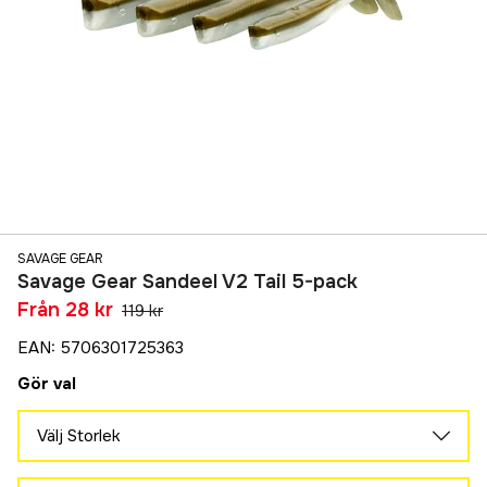
SAVAGE GEAR
Savage Gear Sandeel V2 Tail 5-pack
Från
28 kr
119 kr
EAN
:
5706301725363
Gör val
Välj Storlek
9,5 cm