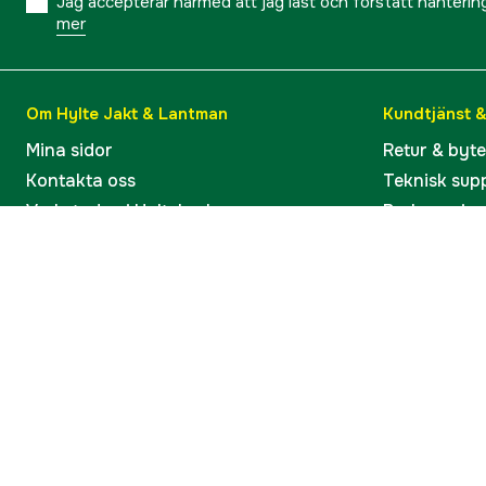
Jag accepterar härmed att jag läst och förstått hanteri
mer
Om Hylte Jakt & Lantman
Kundtjänst 
Mina sidor
Retur & byt
Kontakta oss
Teknisk sup
Verkstaden i Hyltebruk
Bruksanvisn
Jobba hos oss
Artiklar & G
Omdömen och betyg
Varumärken
Våra kataloger
Köp present
Ångra köp