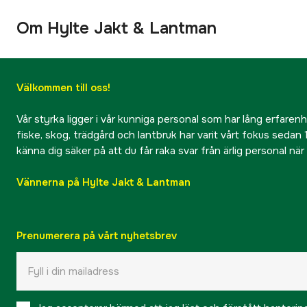
Om Hylte Jakt & Lantman
Välkommen till oss!
Vår styrka ligger i vår kunniga personal som har lång erfarenhet
fiske, skog, trädgård och lantbruk har varit vårt fokus sedan 1
känna dig säker på att du får raka svar från ärlig personal nä
Vännerna på Hylte Jakt & Lantman
Prenumerera på vårt nyhetsbrev