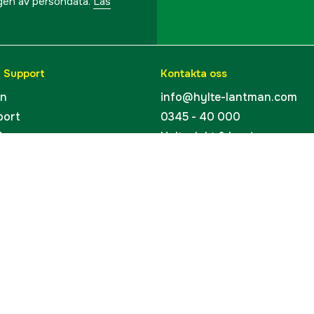
ngen av persondata.
Läs
& Support
Kontakta oss
en
info@hylte-lantman.com
port
0345 - 40 000
ingar
Hylte Jakt & Lantman
Hantverksgatan 15
uider
314 34 Hyltebruk
kort