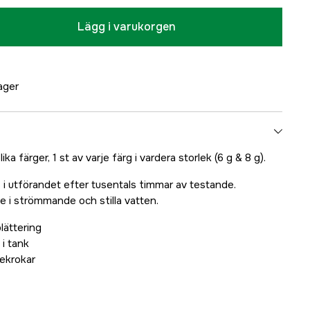
Lägg i varukorgen
lager
ka färger, 1 st av varje färg i vardera storlek (6 g & 8 g).
 i utförandet efter tusentals timmar av testande.
e i strömmande och stilla vatten.
lättering
i tank
rekrokar