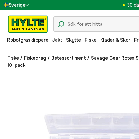
30 da
Sverige
Danmark
Suomi
Robotgräsklippare
Jakt
Skytte
Fiske
Kläder & Skor
Fr
Norge
Deutschland
Fiske
/
Fiskedrag
/
Betessortiment
/
Savage Gear Rotex Sp
10-pack