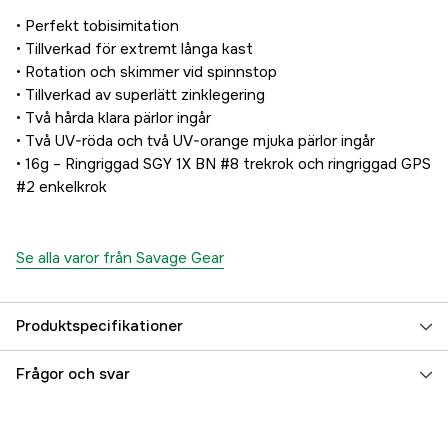
• Perfekt tobisimitation
• Tillverkad för extremt långa kast
• Rotation och skimmer vid spinnstop
• Tillverkad av superlätt zinklegering
• Två hårda klara pärlor ingår
• Två UV-röda och två UV-orange mjuka pärlor ingår
• 16g – Ringriggad SGY 1X BN #8 trekrok och ringriggad GPS
#2 enkelkrok
Se alla varor från Savage Gear
Produktspecifikationer
Vikt (g)
16 g
Frågor och svar
Beteslängd
10 cm