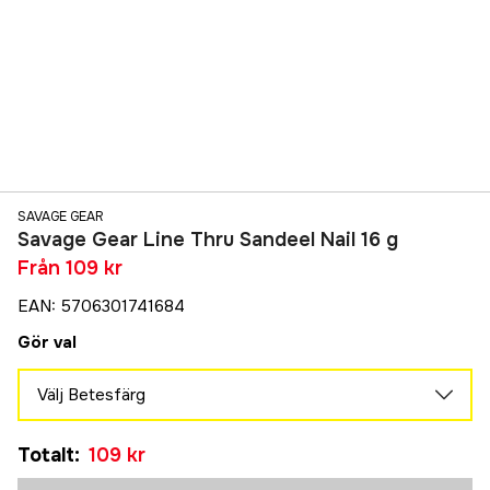
SAVAGE GEAR
Savage Gear Line Thru Sandeel Nail 16 g
Från
109 kr
EAN
:
5706301741684
Gör val
Välj Betesfärg
Silver Plating
Tillfälligt slut
Totalt
:
109 kr
109 kr