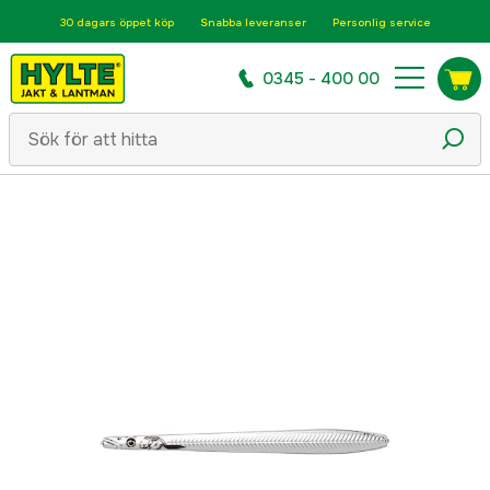
30 dagars öppet köp
Snabba leveranser
Personlig service
0345 - 400 00