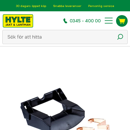
30 dagars öppet köp
Snabba leveranser
Personlig service
0345 - 400 00