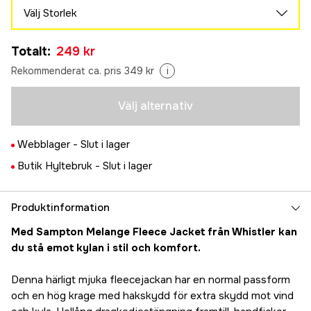
Välj Storlek
S
Tillfälligt slut
Totalt
:
249 kr
249 kr
M
Rekommenderat ca. pris 349 kr
i
Slutsåld
249 kr
L
Välj alternativ
Slutsåld
249 kr
XL
Slutsåld
Webblager -
Slut i lager
249 kr
2XL
Butik Hyltebruk -
Slut i lager
Tillfälligt slut
249 kr
3XL
Tillfälligt slut
Produktinformation
249 kr
4XL
Med Sampton Melange Fleece Jacket från Whistler kan
Tillfälligt slut
249 kr
du stå emot kylan i stil och komfort.
5XL
Tillfälligt slut
249 kr
Denna härligt mjuka fleecejackan har en normal passform
och en hög krage med hakskydd för extra skydd mot vind