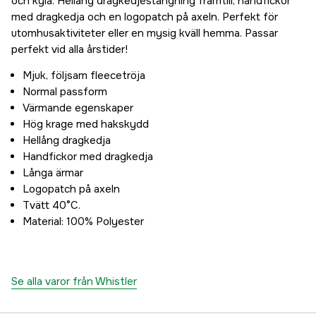
och kyla. Hellång dragkedjestängning framtill, handfickor
med dragkedja och en logopatch på axeln. Perfekt för
utomhusaktiviteter eller en mysig kväll hemma. Passar
perfekt vid alla årstider!
Mjuk, följsam fleecetröja
Normal passform
Värmande egenskaper
Hög krage med hakskydd
Hellång dragkedja
Handfickor med dragkedja
Långa ärmar
Logopatch på axeln
Tvätt 40°C.
Material: 100% Polyester
Se alla varor från Whistler