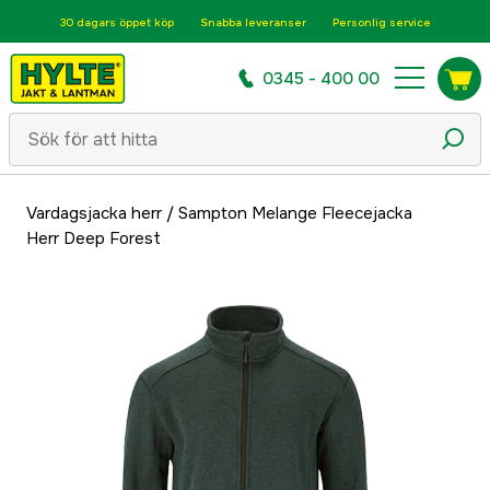
30 dagars öppet köp
Snabba leveranser
Personlig service
0345 - 400 00
Vardagsjacka herr
/
Sampton Melange Fleecejacka
Herr Deep Forest