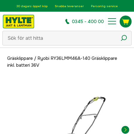
30 dagars öppet köp
Snabba leveranser
Personlig service
0345 - 400 00
Gräsklippare
/
Ryobi RY36LMM46A-140 Gräsklippare
inkl. batteri 36V