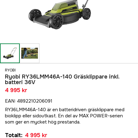
RYOBI
Ryobi RY36LMM46A-140 Gräsklippare inkl.
batteri 36V
4 995 kr
EAN
:
4892210206091
RY36LMM46A-140 är en batteridriven gräsklippare med
bioklipp eller sidoutkast. En del av MAX POWER-serien
som ger en mycket hög prestanda.
Totalt
:
4 995 kr