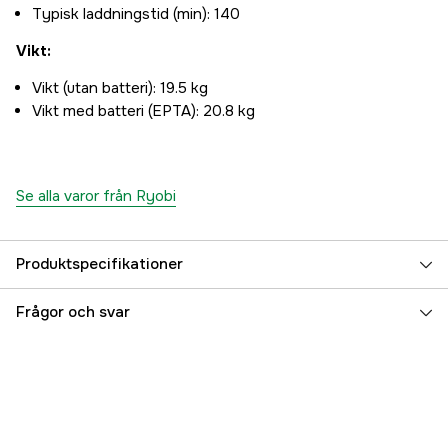
Typisk laddningstid (min): 140
Vikt:
Vikt (utan batteri): 19.5 kg
Vikt med batteri (EPTA): 20.8 kg
Se alla varor från Ryobi
Produktspecifikationer
Drivkälla
Batteri
Frågor och svar
Drivning
no
Klippbredd
46 cm
Klipphöjd max
102 mm