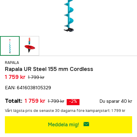
RAPALA
Rapala UR Steel 155 mm Cordless
1 759 kr
1 799 kr
EAN
:
6416038105329
Totalt
:
1 759 kr
1 799 kr
Du sparar
40 kr
-
2
%
Vårt lägsta pris de senaste 30 dagarna före kampanjstart:
1 799 kr
Meddela mig!