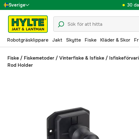
30 da
Sverige
Danmark
Suomi
Robotgräsklippare
Jakt
Skytte
Fiske
Kläder & Skor
Fr
Norge
Deutschland
Fiske
/
Fiskemetoder
/
Vinterfiske & Isfiske
/
Isfiskeförvar
Rod Holder