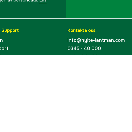
ngen av persondata.
Läs
& Support
Kontakta oss
en
info@hylte-lantman.com
port
0345 - 40 000
ingar
Hylte Jakt & Lantman
Hantverksgatan 15
uider
314 34 Hyltebruk
kort