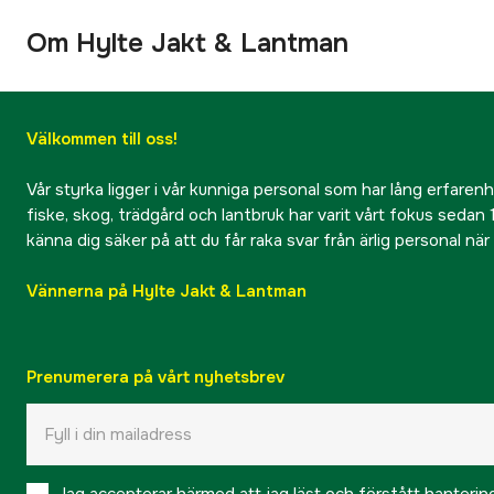
Om Hylte Jakt & Lantman
Välkommen till oss!
Vår styrka ligger i vår kunniga personal som har lång erfarenhet
fiske, skog, trädgård och lantbruk har varit vårt fokus sedan 1
känna dig säker på att du får raka svar från ärlig personal nä
Vännerna på Hylte Jakt & Lantman
Prenumerera på vårt nyhetsbrev