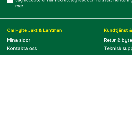
Jag accepterar härmed att jag läst och förstått hanteri
mer
Om Hylte Jakt & Lantman
Kundtjänst 
Mina sidor
Retur & byt
Kontakta oss
Teknisk sup
Verkstaden i Hyltebruk
Bruksanvisn
Jobba hos oss
Artiklar & G
Omdömen och betyg
Varumärken
Våra kataloger
Köp present
Ångra köp