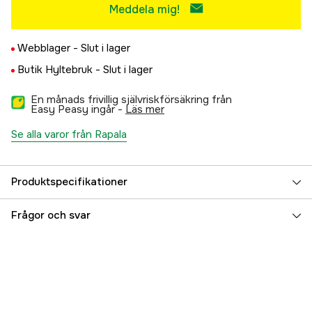
Meddela mig!
Webblager -
Slut i lager
Butik Hyltebruk -
Slut i lager
En månads frivillig självriskförsäkring från
Easy Peasy ingår -
läs mer
Se alla varor från Rapala
Produktspecifikationer
Referensnummer
5000015280
Frågor och svar
Tillverkarens artikelnummer
125845
EAN
022677322926