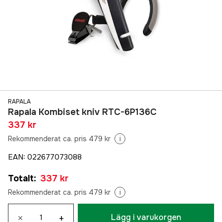
RAPALA
Rapala Kombiset kniv RTC-6P136C
337 kr
Rekommenderat ca. pris 479 kr
i
EAN
:
022677073088
Totalt
:
337 kr
Rekommenderat ca. pris 479 kr
i
×
+
Lägg i varukorgen