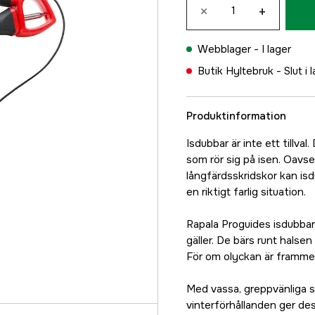
×
+
Webblager -
I lager
Butik Hyltebruk -
Slut i 
Produktinformation
Isdubbar är inte ett tillval
som rör sig på isen. Oavset
långfärdsskridskor kan is
en riktigt farlig situation.
Rapala Proguides isdubbar 
gäller. De bärs runt halsen
För om olyckan är framme f
Med vassa, greppvänliga s
vinterförhållanden ger des