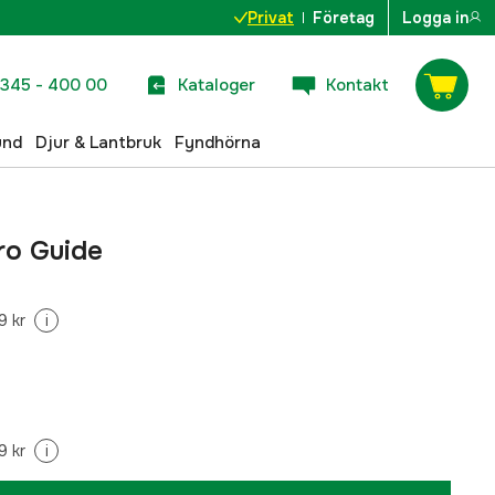
Privat
Företag
Logga in
345 - 400 00
Kataloger
Kontakt
und
Djur & Lantbruk
Fyndhörna
ro Guide
9 kr
i
9 kr
i