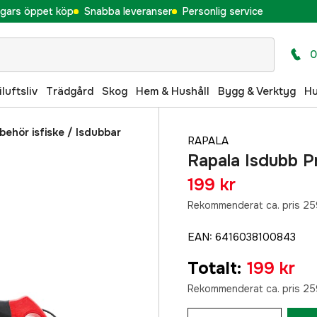
gars öppet köp
Snabba leveranser
Personlig service
0
iluftsliv
Trädgård
Skog
Hem & Hushåll
Bygg & Verktyg
H
lbehör isfiske
/
Isdubbar
RAPALA
Rapala Isdubb P
199 kr
Rekommenderat ca. pris 25
EAN
:
6416038100843
Totalt
:
199 kr
Rekommenderat ca. pris 25