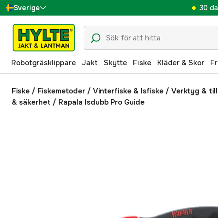
30 da
Sverige
Danmark
Suomi
Robotgräsklippare
Jakt
Skytte
Fiske
Kläder & Skor
Fr
Norge
Deutschland
Fiske
/
Fiskemetoder
/
Vinterfiske & Isfiske
/
Verktyg & til
& säkerhet
/
Rapala Isdubb Pro Guide