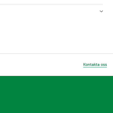
5000034163
ummer
105933
6416038100843
Kontakta oss