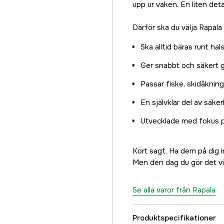
upp ur vaken. En liten deta
Därför ska du välja Rapal
Ska alltid bäras runt h
Ger snabbt och säkert g
Passar fiske, skidåknin
En självklar del av säk
Utvecklade med fokus på
Kort sagt. Ha dem på dig 
Men den dag du gör det vil
Se alla varor från Rapala
Produktspecifikationer