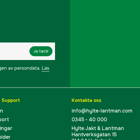
Ja tack!
ngen av persondata.
Läs
& Support
Kontakta oss
en
info@hylte-lantman.com
port
0345 - 40 000
ingar
Hylte Jakt & Lantman
Hantverksgatan 15
uider