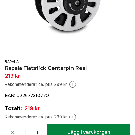
RAPALA
Rapala Flatstick Centerpin Reel
219 kr
Rekommenderat ca. pris 299 kr
i
EAN
:
022677310770
Totalt
:
219 kr
Rekommenderat ca. pris 299 kr
i
×
+
Lägg i varukorgen