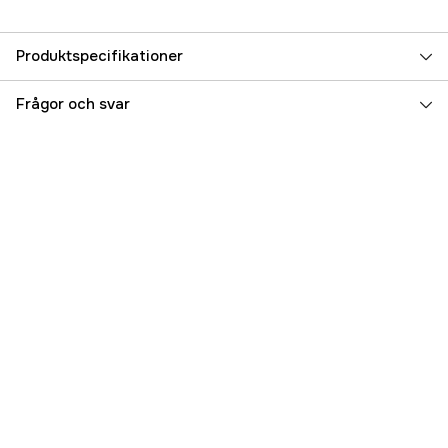
Produktspecifikationer
Referensnummer
5000010186
Frågor och svar
Tillverkarens artikelnummer
122118
EAN
022677310770