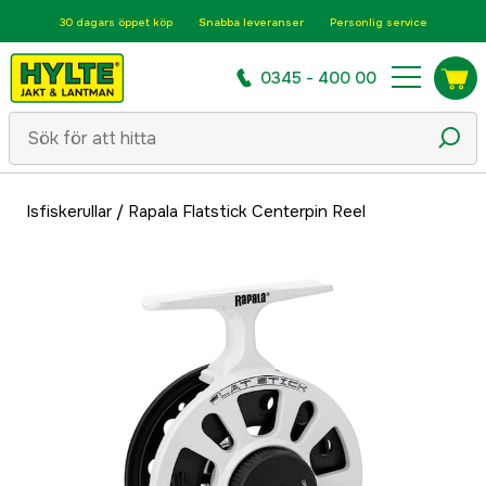
30 dagars öppet köp
Snabba leveranser
Personlig service
0345 - 400 00
Isfiskerullar
/
Rapala Flatstick Centerpin Reel