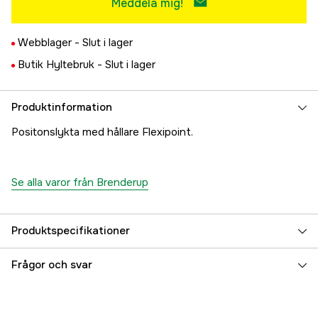
Meddela mig!
Webblager -
Slut i lager
Butik Hyltebruk -
Slut i lager
Produktinformation
Positonslykta med hållare Flexipoint.
Se alla varor från Brenderup
Produktspecifikationer
Referensnummer
3000021692
Frågor och svar
Tillverkarens artikelnummer
104312