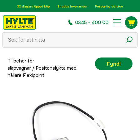
30 dagars öppet köp
Snabba leveranser
Personlig service
0345 - 400 00
Tillbehör för
Fynd!
släpvagnar
/
Positonslykta med
hållare Flexipoint