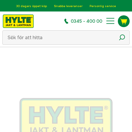
30 dagars öppet köp
Snabba leveranser
Personlig service
0345 - 400 00