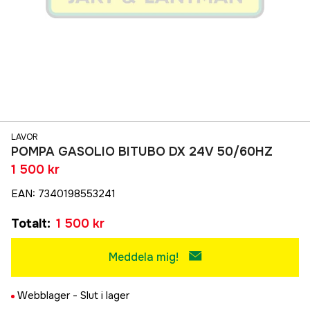
LAVOR
POMPA GASOLIO BITUBO DX 24V 50/60HZ
1 500 kr
EAN
:
7340198553241
Totalt
:
1 500 kr
Meddela mig!
Webblager -
Slut i lager