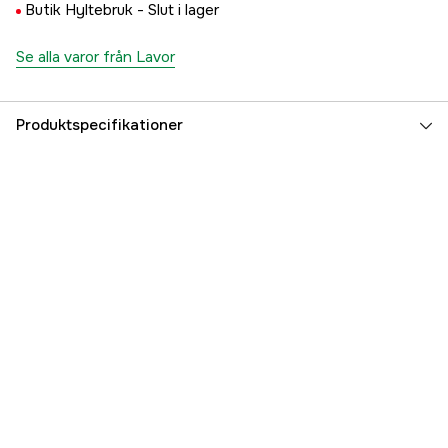
Butik Hyltebruk -
Slut i lager
Se alla varor från Lavor
Produktspecifikationer
Referensnummer
4001472426
Tillverkarens artikelnummer
00013-00133
EAN
7340198553241