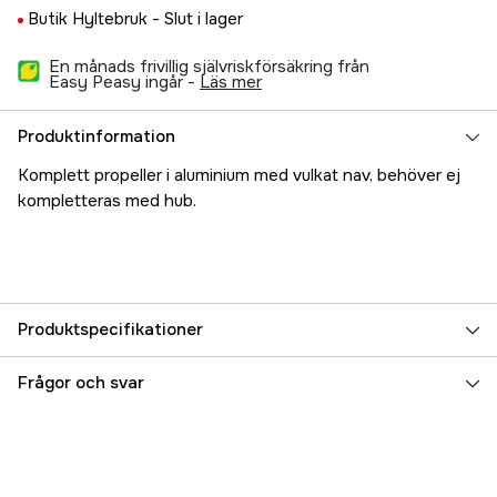
Butik Hyltebruk -
Slut i lager
En månads frivillig självriskförsäkring från
Easy Peasy ingår -
läs mer
Produktinformation
Komplett propeller i aluminium med vulkat nav, behöver ej
kompletteras med hub.
Produktspecifikationer
Referensnummer
5000022449
Frågor och svar
Tillverkarens artikelnummer
17.94811
EAN
7393401948112