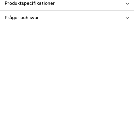
Produktspecifikationer
Referensnummer
5000001856
Frågor och svar
Tillverkarens artikelnummer
44-51621-08
EAN
4953873086601