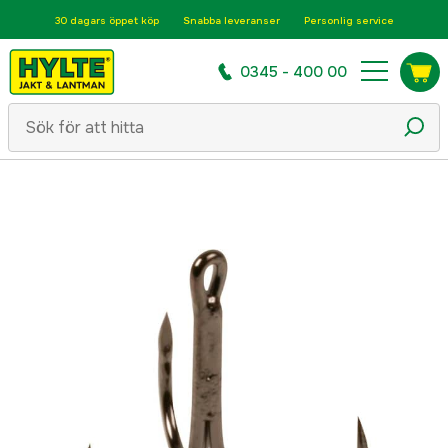
30 dagars öppet köp
Snabba leveranser
Personlig service
0345 - 400 00