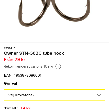
OWNER
Owner STN-36BC tube hook
Från
79 kr
Rekommenderat ca. pris 109 kr
i
EAN
:
4953873086601
Gör val
Välj Krokstorlek
8
Tillfälligt slut
Totalt
:
79 kr
79 kr