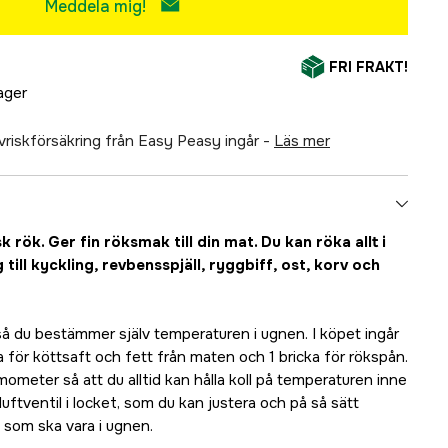
Meddela mig!
FRI FRAKT!
lager
älvriskförsäkring från Easy Peasy ingår -
läs mer
 rök. Ger fin röksmak till din mat. Du kan röka allt i
 till kyckling, revbensspjäll, ryggbiff, ost, korv och
å du bestämmer själv temperaturen i ugnen. I köpet ingår
ka för köttsaft och fett från maten och 1 bricka för rökspån.
meter så att du alltid kan hålla koll på temperaturen inne
luftventil i locket, som du kan justera och på så sätt
som ska vara i ugnen.