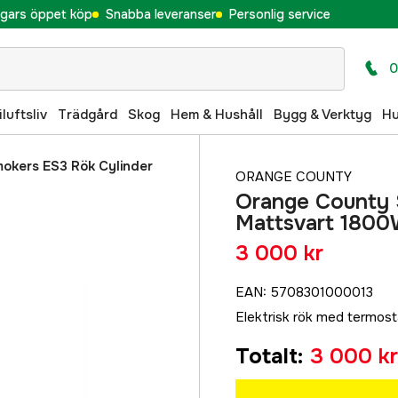
gars öppet köp
Snabba leveranser
Personlig service
0
iluftsliv
Trädgård
Skog
Hem & Hushåll
Bygg & Verktyg
H
okers ES3 Rök Cylinder
ORANGE COUNTY
Orange County 
Mattsvart 180
3 000 kr
EAN
:
5708301000013
Elektrisk rök med termosta
Totalt
:
3 000 kr