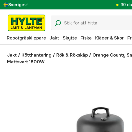
30 da
Sverige
Danmark
Suomi
Robotgräsklippare
Jakt
Skytte
Fiske
Kläder & Skor
Fr
Norge
Deutschland
Jakt
/
Kötthantering
/
Rök & Rökskåp
/
Orange County Sm
Mattsvart 1800W