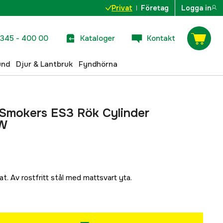
Privat
Företag
Logga in
345 - 400 00
Kataloger
Kontakt
und
Djur & Lantbruk
Fyndhörna
Smokers ES3 Rök Cylinder
0W
t. Av rostfritt stål med mattsvart yta.