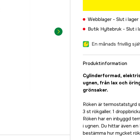
Webblager -
Slut i lager
Butik Hyltebruk -
Slut i 
En månads frivillig sj
Produktinformation
Cylinderformad, elektrisk
ugnen, från lax och öring
grönsaker.
Röken är termostatstyrd s
3 st rökgaller, 1 droppbric
Röken har en inbyggd termo
i ugnen. Du hittar även en 
bestämma hur mycket rök 