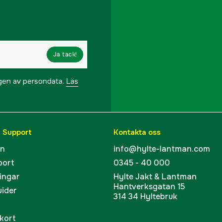
Ja tack!
ngen av persondata.
Läs
& Support
Kontakta oss
en
info@hylte-lantman.com
port
0345 - 40 000
ingar
Hylte Jakt & Lantman
Hantverksgatan 15
uider
314 34 Hyltebruk
kort