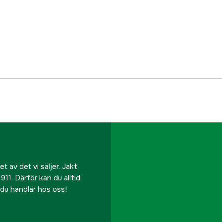
Bredd
Referensnummer
Tillverkarens artikeln
EAN
 av det vi säljer. Jakt,
911. Därför kan du alltid
r du handlar hos oss!