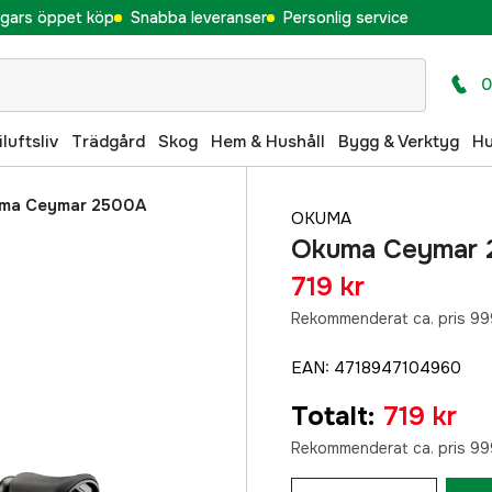
gars öppet köp
Snabba leveranser
Personlig service
0
iluftsliv
Trädgård
Skog
Hem & Hushåll
Bygg & Verktyg
H
ma Ceymar 2500A
OKUMA
Okuma Ceymar 2
719 kr
Rekommenderat ca. pris 99
EAN
:
4718947104960
Totalt
:
719 kr
Rekommenderat ca. pris 99