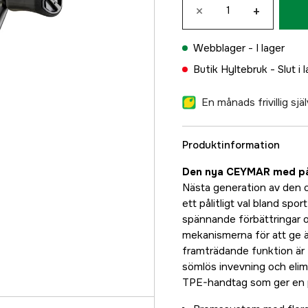
×
+
Webblager -
I lager
Butik Hyltebruk -
Slut i 
En månads frivillig sj
Produktinformation
Den nya CEYMAR med pås
Nästa generation av den ot
ett pålitligt val bland spo
spännande förbättringar o
mekanismerna för att ge 
framträdande funktion är t
sömlös invevning och eli
TPE-handtag som ger en 