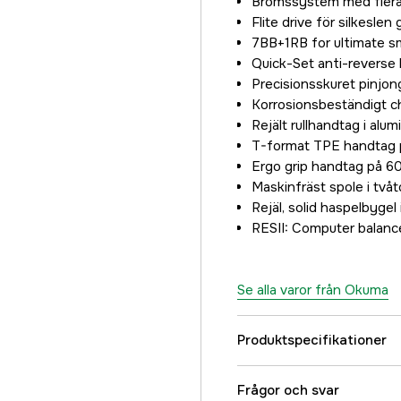
Bromssystem med flera
Flite drive för silkeslen
7BB+1RB for ultimate 
Quick-Set anti-reverse 
Precisionsskuret pinjon
Korrosionsbeständigt ch
Rejält rullhandtag i alum
T-format TPE handtag
Ergo grip handtag på 
Maskinfräst spole i två
Rejäl, solid haspelbygel
RESII: Computer balanc
Se alla varor från Okuma
Produktspecifikationer
Utväxling
Frågor och svar