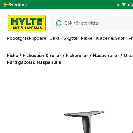
30 da
Sverige
Danmark
Suomi
Robotgräsklippare
Jakt
Skytte
Fiske
Kläder & Skor
Fr
Norge
Deutschland
Fiske
/
Fiskespön & rullar
/
Fiskerullar
/
Haspelrullar
/
Oku
Färdigspolad Haspelrulle