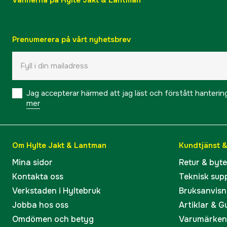
Vännerna på Hylte Jakt & Lantman
Prenumerera på vårt nyhetsbrev
Jag accepterar härmed att jag läst och förstått hanteri
mer
Om Hylte Jakt & Lantman
Kundtjänst 
Mina sidor
Retur & byt
Kontakta oss
Teknisk sup
Verkstaden i Hyltebruk
Bruksanvisn
Jobba hos oss
Artiklar & G
Omdömen och betyg
Varumärken