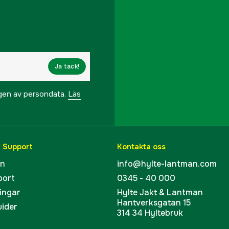
Ja tack!
ngen av persondata.
Läs
& Support
Kontakta oss
en
info@hylte-lantman.com
port
0345 - 40 000
ingar
Hylte Jakt & Lantman
Hantverksgatan 15
uider
314 34 Hyltebruk