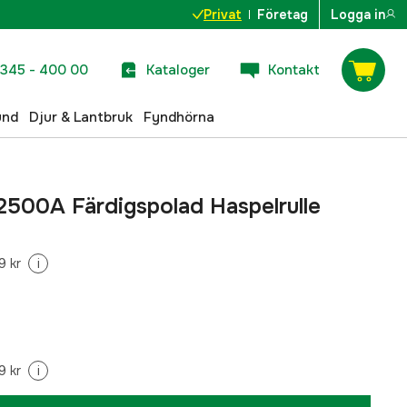
Privat
Företag
Logga in
345 - 400 00
Kataloger
Kontakt
und
Djur & Lantbruk
Fyndhörna
500A Färdigspolad Haspelrulle
9 kr
i
9 kr
i