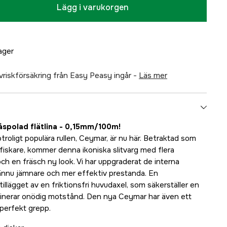
Lägg i varukorgen
lager
älvriskförsäkring från Easy Peasy ingår -
läs mer
polad flätlina - 0,15mm/100m!
roligt populära rullen, Ceymar, är nu här. Betraktad som
rtfiskare, kommer denna ikoniska slitvarg med flera
ch en fräsch ny look. Vi har uppgraderat de interna
ännu jämnare och mer effektiv prestanda. En
illägget av en friktionsfri huvudaxel, som säkerställer en
minerar onödig motstånd. Den nya Ceymar har även ett
perfekt grepp.