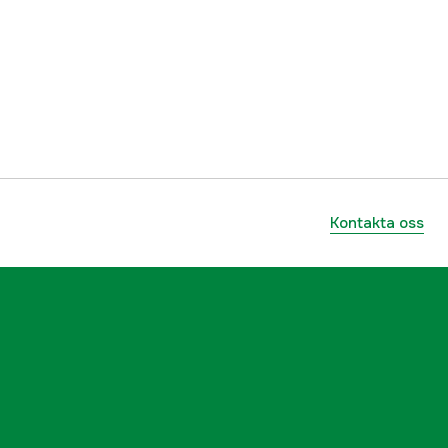
5000095636
ummer
152585
4718947104960
Kontakta oss