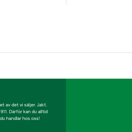
Referensnummer
Tillverkarens artikeln
EAN
 av det vi säljer. Jakt,
911. Därför kan du alltid
r du handlar hos oss!