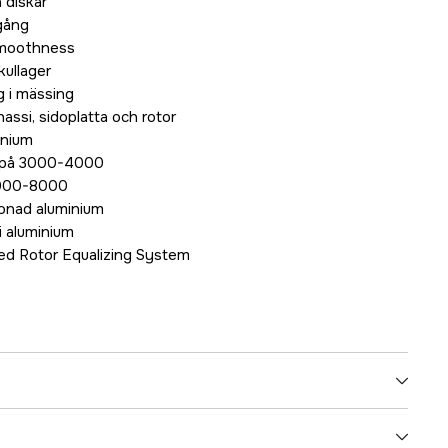
 diskar
 gång
smoothness
kullager
g i mässing
assi, sidoplatta och rotor
inium
 på 3000-4000
6000-8000
tonad aluminium
 i aluminium
ed Rotor Equalizing System
5.0:1