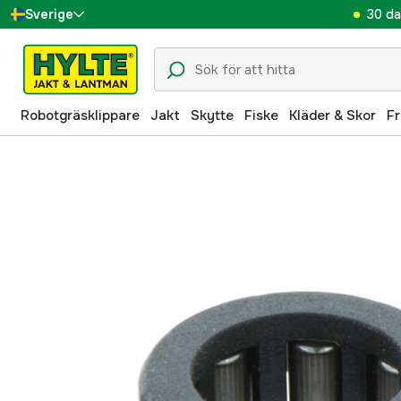
30 da
Sverige
Danmark
Suomi
Robotgräsklippare
Jakt
Skytte
Fiske
Kläder & Skor
Fr
Norge
Deutschland