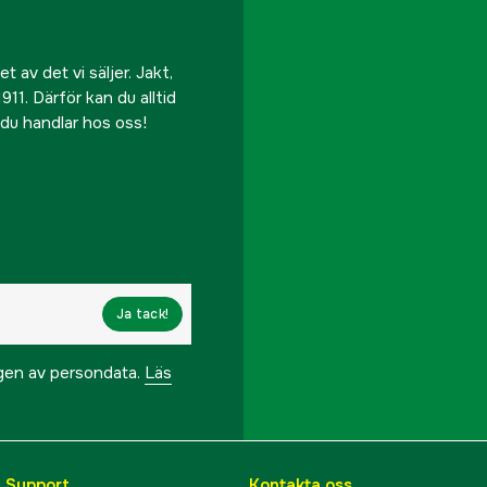
 av det vi säljer. Jakt,
911. Därför kan du alltid
r du handlar hos oss!
Ja tack!
ngen av persondata.
Läs
& Support
Kontakta oss