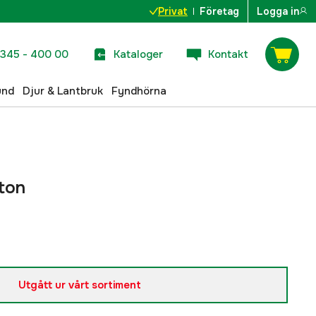
Privat
Företag
Logga in
345 - 400 00
Kataloger
Kontakt
und
Djur & Lantbruk
Fyndhörna
gton
Utgått ur vårt sortiment