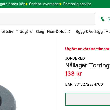
gars öppet köp
Snabba leveranser
Personlig service
0
iluftsliv
Trädgård
Skog
Hem & Hushåll
Bygg & Verktyg
H
Utgått ur vårt sortiment
JONSERED
Nållager Torrin
133 kr
EAN
:
3015272234760