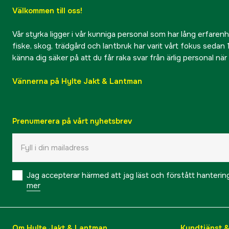
Välkommen till oss!
Vår styrka ligger i vår kunniga personal som har lång erfarenhet
fiske, skog, trädgård och lantbruk har varit vårt fokus sedan 1
känna dig säker på att du får raka svar från ärlig personal nä
Vännerna på Hylte Jakt & Lantman
Prenumerera på vårt nyhetsbrev
Jag accepterar härmed att jag läst och förstått hanteri
mer
Om Hylte Jakt & Lantman
Kundtjänst 