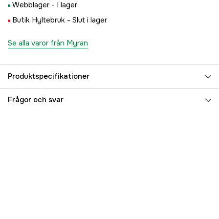
Webblager -
I lager
Butik Hyltebruk -
Slut i lager
Se alla varor från Myran
Produktspecifikationer
Referensnummer
5000092836
Frågor och svar
Tillverkarens artikelnummer
6422-02
EAN
7391931006586