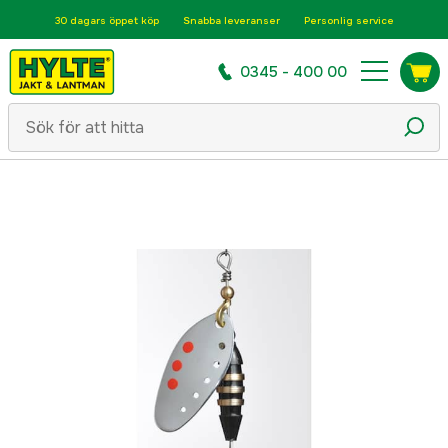
30 dagars öppet köp
Snabba leveranser
Personlig service
0345 - 400 00