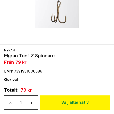
MYRAN
Myran Toni-Z Spinnare
Från
79 kr
EAN
:
7391931006586
Gör val
Totalt
:
79 kr
×
+
Välj alternativ