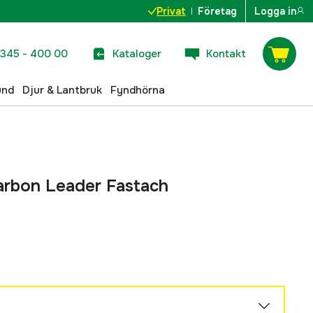
Privat
Företag
Logga in
345 - 400 00
Kataloger
Kontakt
und
Djur & Lantbruk
Fyndhörna
arbon Leader Fastach