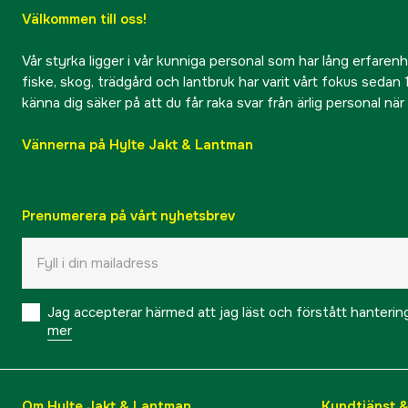
Välkommen till oss!
Vår styrka ligger i vår kunniga personal som har lång erfarenhet
fiske, skog, trädgård och lantbruk har varit vårt fokus sedan 1
känna dig säker på att du får raka svar från ärlig personal nä
Vännerna på Hylte Jakt & Lantman
Prenumerera på vårt nyhetsbrev
Jag accepterar härmed att jag läst och förstått hanteri
mer
Om Hylte Jakt & Lantman
Kundtjänst 