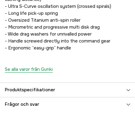
- Ultra S-Curve oscillation system (crossed spirals)
- Long life pick-up spring
- Oversized Titanium anti-spin roller
- Micrometric and progressive multi disk drag
- Wide drag washers for unrivalled power
- Handle screwed directly into the command gear
- Ergonomic “easy-grip” handle
Se alla varor från Gunki
Produktspecifikationer
Vikt (g)
215 g
Frågor och svar
Utväxling
5,2:1
Linkapacitet
150 m 0,20 mm