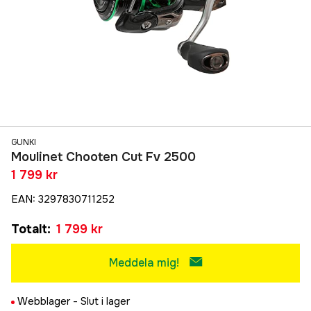
GUNKI
Moulinet Chooten Cut Fv 2500
1 799 kr
EAN
:
3297830711252
Totalt
:
1 799 kr
Meddela mig!
Webblager -
Slut i lager