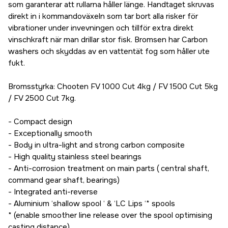
som garanterar att rullarna håller länge. Handtaget skruvas
direkt in i kommandoväxeln som tar bort alla risker för
vibrationer under invevningen och tillför extra direkt
vinschkraft när man drillar stor fisk. Bromsen har Carbon
washers och skyddas av en vattentät fog som håller ute
fukt.
Bromsstyrka: Chooten FV 1000 Cut 4kg / FV 1500 Cut 5kg
/ FV 2500 Cut 7kg.
- Compact design
- Exceptionally smooth
- Body in ultra-light and strong carbon composite
- High quality stainless steel bearings
- Anti-corrosion treatment on main parts ( central shaft,
command gear shaft, bearings)
- Integrated anti-reverse
- Aluminium ‘shallow spool ‘ & ‘LC Lips ‘* spools
* (enable smoother line release over the spool optimising
casting distance)