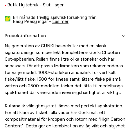
Butik Hyltebruk -
Slut i lager
En månads frivillig självriskförsäkring från
Easy Peasy ingår -
läs mer
Produktinformation
Ny generation av GUNKI haspelrullar med en slank
signaturdesign som perfekt kompletterar Gunki Chooten
Cut-spöserien. Rullen finns i tre olika storlekar och har
anpassats för att passa lindiametern som rekommenderas
för varje modell. 1000-storleken är idealisk för vertikalt
fiske/lätt fiske, 1500 för finess samt lättare fiske på små
vatten och 2500-modellen täcker det lätta till medeltunga
spektrumet där varierande invevningshastighet är viktigt.
Rullarna är väldigt mycket jämna med perfekt spolrotation.
För att klara av fisket i alla väder har Gunki valt ett
kompositmaterial för kroppen och rotorn med "High Carbon
Content". Detta ger en kombination av låg vikt och styvhet