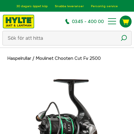
30 dagars öppet köp
Snabba leveranser
Personlig service
0345 - 400 00
Haspelrullar
/
Moulinet Chooten Cut Fv 2500