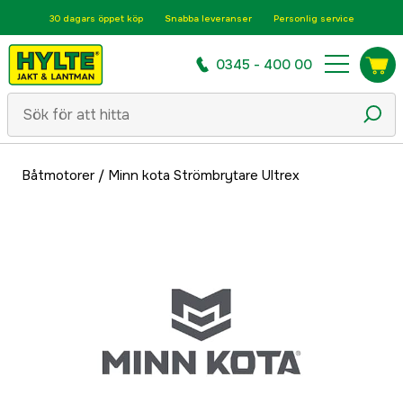
30 dagars öppet köp
Snabba leveranser
Personlig service
0345 - 400 00
Båtmotorer
/
Minn kota Strömbrytare Ultrex