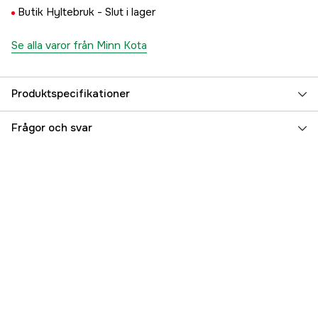
Butik Hyltebruk -
Slut i lager
Se alla varor från Minn Kota
Produktspecifikationer
Referensnummer
5000079182
Frågor och svar
Tillverkarens artikelnummer
M2044022
EAN
7332467312109