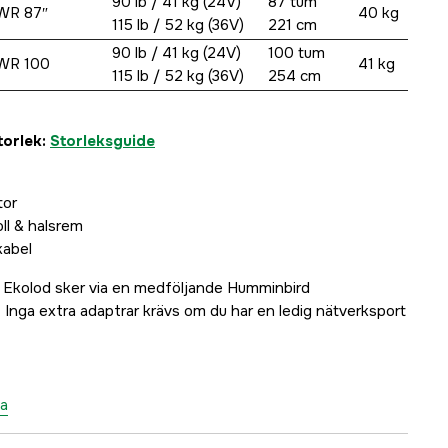
90 lb / 41 kg (24V)
87 tum
 WR 87″
40 kg
115 lb / 52 kg (36V)
221 cm
90 lb / 41 kg (24V)
100 tum
 WR 100
41 kg
115 lb / 52 kg (36V)
254 cm
torlek:
Storleksguide
tor
ll & halsrem
kabel
d Ekolod sker via en medföljande Humminbird
 Inga extra adaptrar krävs om du har en ledig nätverksport
ta