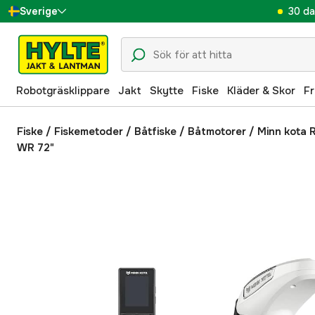
30 da
Sverige
Danmark
Suomi
Robotgräsklippare
Jakt
Skytte
Fiske
Kläder & Skor
Fr
Norge
Deutschland
Fiske
/
Fiskemetoder
/
Båtfiske
/
Båtmotorer
/
Minn kota 
WR 72"