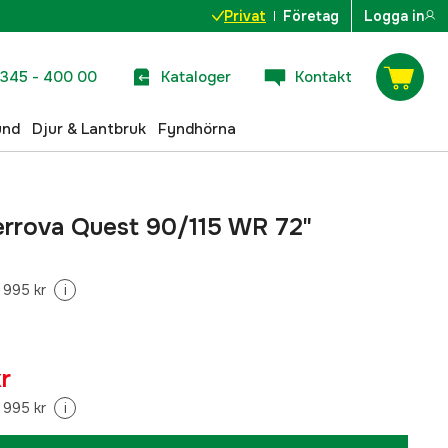
Privat
Företag
Logga in
345 - 400 00
Kataloger
Kontakt
und
Djur & Lantbruk
Fyndhörna
errova Quest 90/115 WR 72"
 995 kr
i
r
 995 kr
i