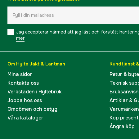
Jag accepterar härmed att jag läst och förstått hanteri
mer
Om Hylte Jakt & Lantman
Kundtjänst 
Mina sidor
Retur & byt
Kontakta oss
Teknisk sup
Verkstaden i Hyltebruk
Bruksanvisn
Jobba hos oss
Artiklar & G
Omdömen och betyg
Varumärken
Våra kataloger
Köp present
Ångra köp