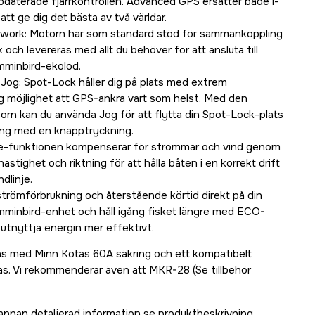
pdaterade fjärrkontrollen. Advanced GPS ersätter både i-
 att ge dig det bästa av två världar.
work: Motorn har som standard stöd för sammankoppling
h levereras med allt du behöver för att ansluta till
mminbird-ekolod.
Jog: Spot-Lock håller dig på plats med extrem
g möjlighet att GPS-ankra vart som helst. Med den
rn kan du använda Jog för att flytta din Spot-Lock-plats
ning med en knapptryckning.
e-funktionen kompenserar för strömmar och vind genom
astighet och riktning för att hålla båten i en korrekt drift
dlinje.
strömförbrukning och återstående körtid direkt på din
minbird-enhet och håll igång fisket längre med ECO-
utnyttja energin mer effektivt.
ras med Minn Kotas 60A säkring och ett kompatibelt
. Vi rekommenderar även att MKR-28 (Se tillbehör
annan detaljerad information se produktbeskrivning.