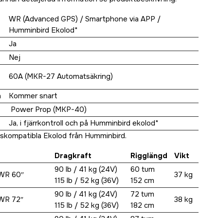
WR (Advanced GPS) / Smartphone via APP /
Humminbird Ekolod*
Ja
Nej
60A (MKR-27 Automatsäkring)
n
Kommer snart
Power Prop (MKP-40)
Ja, i fjärrkontroll och på Humminbird ekolod*
skompatibla Ekolod från Humminbird.
Dragkraft
Rigglängd
Vikt
90 lb / 41 kg (24V)
60 tum
 WR 60″
37 kg
115 lb / 52 kg (36V)
152 cm
90 lb / 41 kg (24V)
72 tum
 WR 72″
38 kg
115 lb / 52 kg (36V)
182 cm