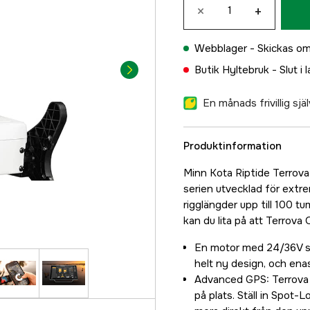
×
+
Webblager -
Skickas om
Butik Hyltebruk -
Slut i 
En månads frivillig sj
Produktinformation
Minn Kota Riptide Terrova
serien utvecklad för extre
rigglängder upp till 100 tu
kan du lita på att Terrova 
En motor med 24/36V sy
helt ny design, och ena
Advanced GPS: Terrova 
på plats. Ställ in Spot-