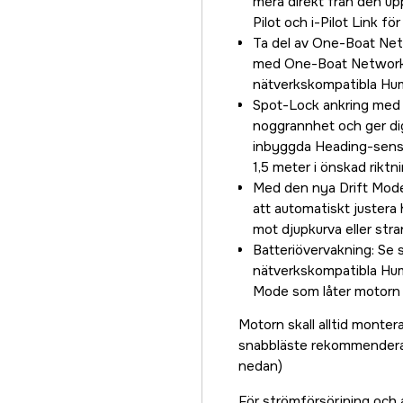
mera direkt från den up
Pilot och i-Pilot Link för
Ta del av One-Boat Net
med One-Boat Network oc
nätverkskompatibla Hu
Spot-Lock ankring med 
noggrannhet och ger di
inbyggda Heading-senso
1,5 meter i önskad rikt
Med den nya Drift Mod
att automatiskt justera h
mot djupkurva eller stran
Batteriövervakning: Se 
nätverkskompatibla Hum
Mode som låter motorn 
Motorn skall alltid monte
snabbläste rekommenderas
nedan)
För strömförsörjning och 