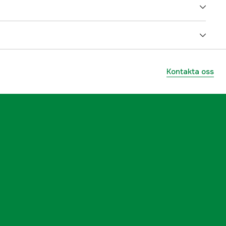
5000079237
ummer
M1363901
Kontakta oss
029402050918