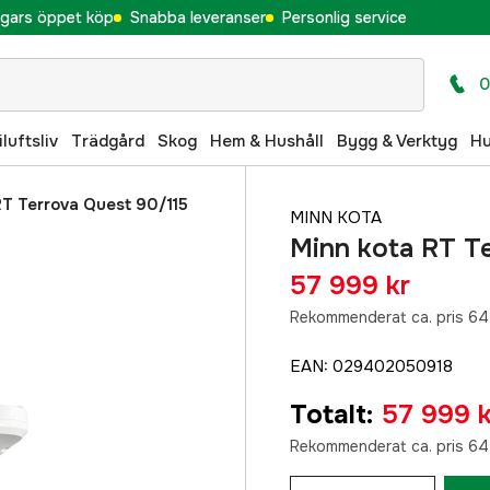
gars öppet köp
Snabba leveranser
Personlig service
0
iluftsliv
Trädgård
Skog
Hem & Hushåll
Bygg & Verktyg
H
RT Terrova Quest 90/115
MINN KOTA
Minn kota RT T
57 999 kr
Rekommenderat ca. pris 64
EAN
:
029402050918
Totalt
:
57 999 k
Rekommenderat ca. pris 64