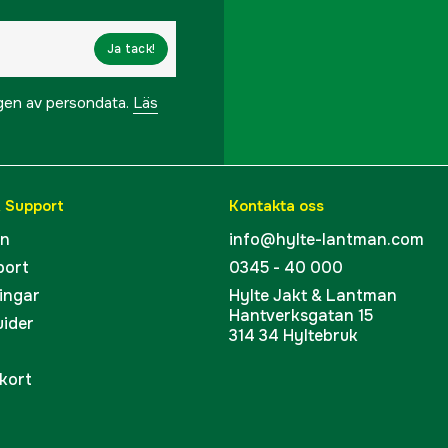
Ja tack!
ngen av persondata.
Läs
& Support
Kontakta oss
en
info@hylte-lantman.com
port
0345 - 40 000
ingar
Hylte Jakt & Lantman
Hantverksgatan 15
uider
314 34 Hyltebruk
kort