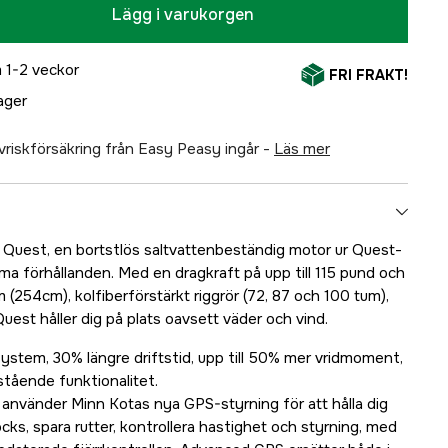
Lägg i varukorgen
 1-2 veckor
FRI FRAKT!
lager
älvriskförsäkring från Easy Peasy ingår -
läs mer
 Quest, en bortstlös saltvattenbeständig motor ur Quest-
ma förhållanden. Med en dragkraft på upp till 115 pund och
m (254cm), kolfiberförstärkt riggrör (72, 87 och 100 tum),
Quest håller dig på plats oavsett väder och vind.
stem, 30% längre driftstid, upp till 50% mer vridmoment,
stående funktionalitet.
använder Minn Kotas nya GPS-styrning för att hålla dig
Locks, spara rutter, kontrollera hastighet och styrning, med