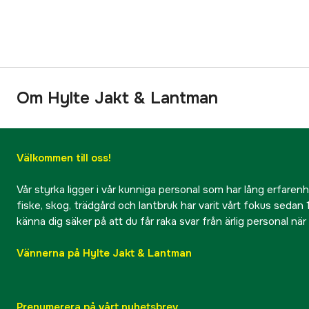
Om Hylte Jakt & Lantman
Välkommen till oss!
Vår styrka ligger i vår kunniga personal som har lång erfarenhet
fiske, skog, trädgård och lantbruk har varit vårt fokus sedan 1
känna dig säker på att du får raka svar från ärlig personal nä
Vännerna på Hylte Jakt & Lantman
Prenumerera på vårt nyhetsbrev