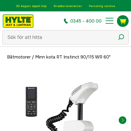
30 dagars öppet köp
Snabba leveranser
Personlig service
0345 - 400 00
Båtmotorer
/
Minn kota RT Instinct 90/115 WR 60"