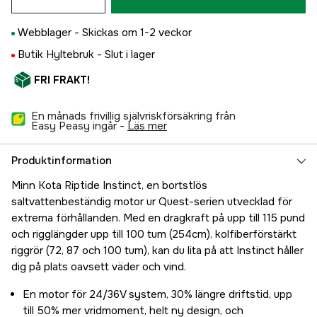
Webblager -
Skickas om 1-2 veckor
Butik Hyltebruk -
Slut i lager
FRI FRAKT!
En månads frivillig självriskförsäkring från
Easy Peasy ingår -
läs mer
Produktinformation
Minn Kota Riptide Instinct, en bortstlös
saltvattenbeständig motor ur Quest-serien utvecklad för
extrema förhållanden. Med en dragkraft på upp till 115 pund
och rigglängder upp till 100 tum (254cm), kolfiberförstärkt
riggrör (72, 87 och 100 tum), kan du lita på att Instinct håller
dig på plats oavsett väder och vind.
En motor för 24/36V system, 30% längre driftstid, upp
till 50% mer vridmoment, helt ny design, och