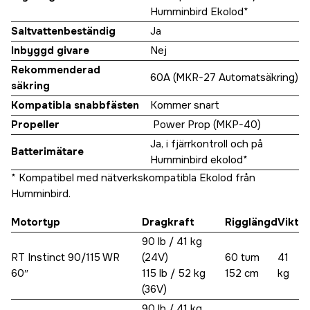
Humminbird Ekolod*
Saltvattenbeständig
Ja
Inbyggd givare
Nej
Rekommenderad
60A (MKR-27 Automatsäkring)
säkring
Kompatibla snabbfästen
Kommer snart
Propeller
Power Prop (MKP-40)
Ja, i fjärrkontroll och på
Batterimätare
Humminbird ekolod*
* Kompatibel med nätverkskompatibla Ekolod från
Humminbird.
Motortyp
Dragkraft
Rigglängd
Vikt
90 lb / 41 kg
RT Instinct 90/115 WR
(24V)
60 tum
41
60″
115 lb / 52 kg
152 cm
kg
(36V)
90 lb / 41 kg