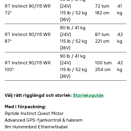
RT Instinct 90/115 WR
(24V)
72 tum
41
72″
115 lb / 52 kg
182 cm
kg
(36V)
90 lb / 41 kg
RT Instinct 90/115 WR
(24V)
87 tum
42
87″
115 lb / 52 kg
221 cm
kg
(36V)
90 lb / 41 kg
RT Instinct 90/115 WR
(24V)
100 tum
42
100″
115 lb / 52 kg
254 cm
kg
(36V)
Välj rätt rigglängd och storlek:
Storleksguide
Med i förpackning:
Riptide Instinct Quest Motor
Advanced GPS-fjärrkontroll & halsrem
9m Humminbird Ethernetkabel