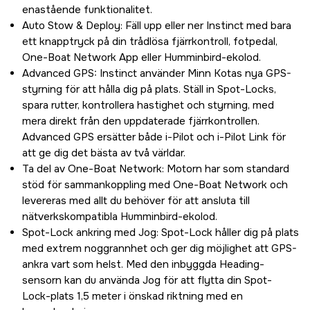
enastående funktionalitet.
Auto Stow & Deploy: Fäll upp eller ner Instinct med bara
ett knapptryck på din trådlösa fjärrkontroll, fotpedal,
One-Boat Network App eller Humminbird-ekolod.
Advanced GPS: Instinct använder Minn Kotas nya GPS-
styrning för att hålla dig på plats. Ställ in Spot-Locks,
spara rutter, kontrollera hastighet och styrning, med
mera direkt från den uppdaterade fjärrkontrollen.
Advanced GPS ersätter både i-Pilot och i-Pilot Link för
att ge dig det bästa av två världar.
Ta del av One-Boat Network: Motorn har som standard
stöd för sammankoppling med One-Boat Network och
levereras med allt du behöver för att ansluta till
nätverkskompatibla Humminbird-ekolod.
Spot-Lock ankring med Jog: Spot-Lock håller dig på plats
med extrem noggrannhet och ger dig möjlighet att GPS-
ankra vart som helst. Med den inbyggda Heading-
sensorn kan du använda Jog för att flytta din Spot-
Lock-plats 1,5 meter i önskad riktning med en