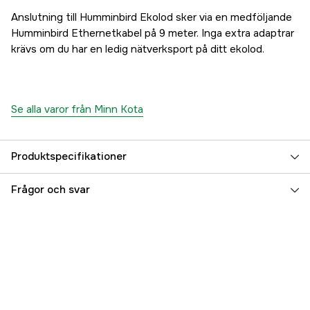
Anslutning till Humminbird Ekolod sker via en medföljande
Humminbird Ethernetkabel på 9 meter. Inga extra adaptrar
krävs om du har en ledig nätverksport på ditt ekolod.
Se alla varor från Minn Kota
Produktspecifikationer
Referensnummer
5000079240
Frågor och svar
Tillverkarens artikelnummer
M1358560
EAN
029402050369