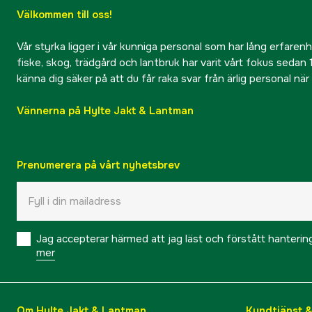
Välkommen till oss!
Vår styrka ligger i vår kunniga personal som har lång erfarenhet
fiske, skog, trädgård och lantbruk har varit vårt fokus sedan 1
känna dig säker på att du får raka svar från ärlig personal nä
Vännerna på Hylte Jakt & Lantman
Prenumerera på vårt nyhetsbrev
Jag accepterar härmed att jag läst och förstått hanteri
mer
Om Hylte Jakt & Lantman
Kundtjänst 