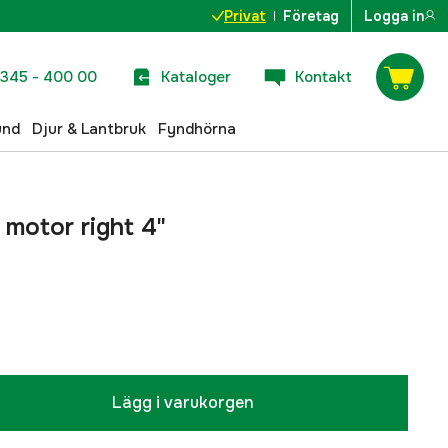
Privat
Företag
Logga in
345 - 400 00
Kataloger
Kontakt
und
Djur & Lantbruk
Fyndhörna
motor right 4"
Lägg i varukorgen