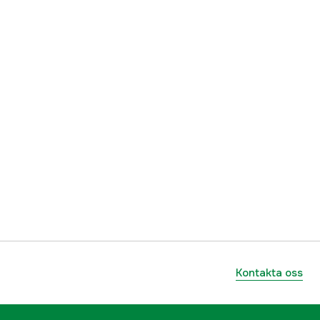
7332467260271
Kontakta oss