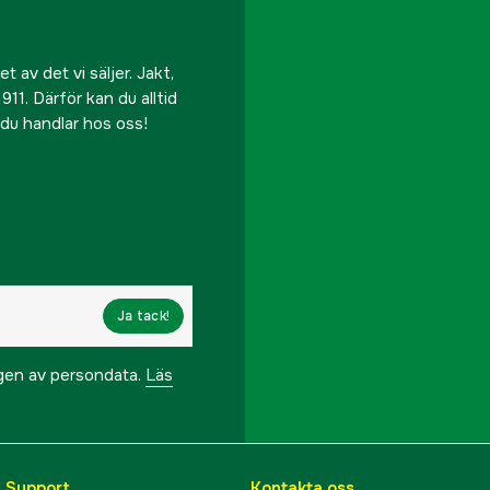
 av det vi säljer. Jakt,
911. Därför kan du alltid
r du handlar hos oss!
Ja tack!
ngen av persondata.
Läs
& Support
Kontakta oss