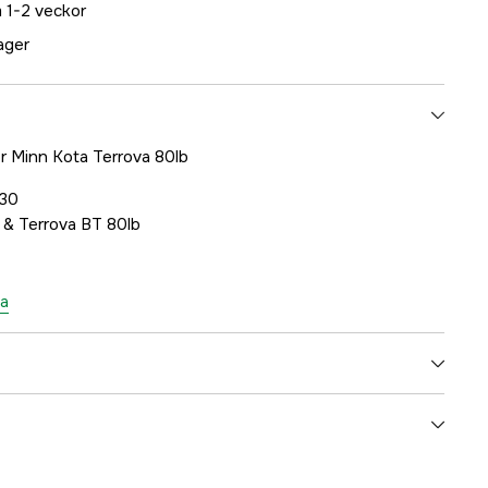
 1-2 veckor
lager
r Minn Kota Terrova 80lb
930
 & Terrova BT 80lb
ta
5000078892
ummer
M2323930