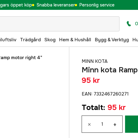
gars öppet köp
Snabba leveranser
Personlig service
0
iluftsliv
Trädgård
Skog
Hem & Hushåll
Bygg & Verktyg
H
Ramp motor right 4"
MINN KOTA
Minn kota Ramp 
95 kr
EAN
:
7332467260271
Totalt
:
95 kr
×
+