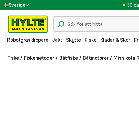
30 da
Sverige
Danmark
Suomi
Robotgräsklippare
Jakt
Skytte
Fiske
Kläder & Skor
Fr
Norge
Deutschland
Fiske
/
Fiskemetoder
/
Båtfiske
/
Båtmotorer
/
Minn kota 