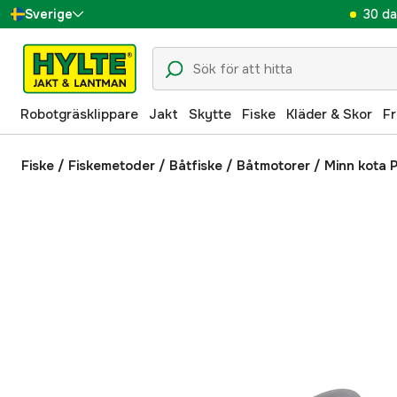
30 da
Sverige
Danmark
Suomi
Robotgräsklippare
Jakt
Skytte
Fiske
Kläder & Skor
Fr
Norge
Deutschland
Fiske
/
Fiskemetoder
/
Båtfiske
/
Båtmotorer
/
Minn kota P