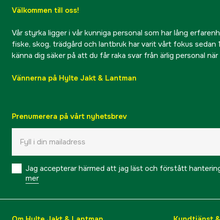
Välkommen till oss!
Vår styrka ligger i vår kunniga personal som har lång erfarenhet
fiske, skog, trädgård och lantbruk har varit vårt fokus sedan 1
känna dig säker på att du får raka svar från ärlig personal nä
Vännerna på Hylte Jakt & Lantman
Prenumerera på vårt nyhetsbrev
Jag accepterar härmed att jag läst och förstått hanteri
mer
Om Hylte Jakt & Lantman
Kundtjänst 