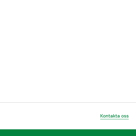
7332467142119
Kontakta oss