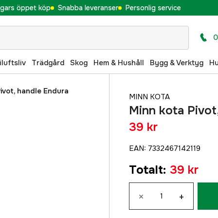
gars öppet köp
Snabba leveranser
Personlig service
0
iluftsliv
Trädgård
Skog
Hem & Hushåll
Bygg & Verktyg
H
ivot, handle Endura
MINN KOTA
Minn kota Pivot
39 kr
EAN
:
7332467142119
Totalt
:
39 kr
×
+