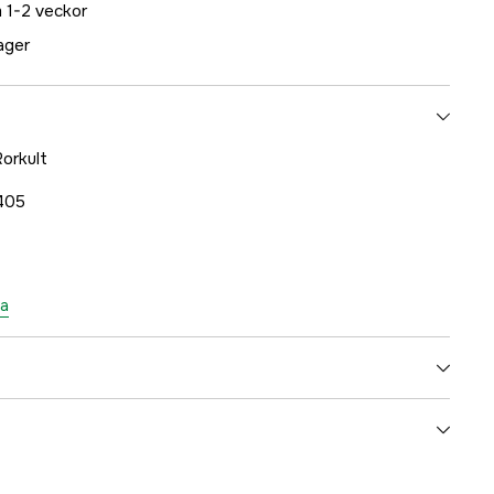
 1-2 veckor
lager
orkult
405
ta
5000078633
ummer
M2060405