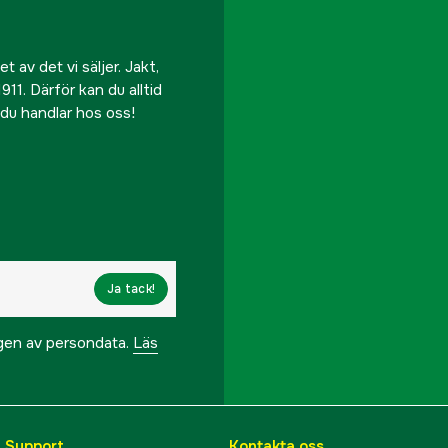
 av det vi säljer. Jakt,
911. Därför kan du alltid
r du handlar hos oss!
Ja tack!
ngen av persondata.
Läs
& Support
Kontakta oss