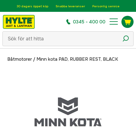
30 dagars öppet köp
Snabba leveranser
Personlig service
0345 - 400 00
Båtmotorer
/
Minn kota PAD, RUBBER REST, BLACK