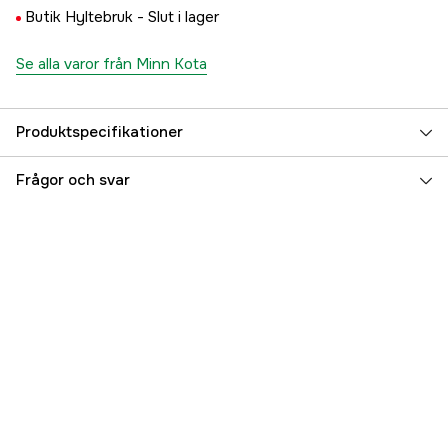
Butik Hyltebruk -
Slut i lager
Se alla varor från Minn Kota
Produktspecifikationer
Referensnummer
5000078981
Frågor och svar
Tillverkarens artikelnummer
M2325115
EAN
7332467282662