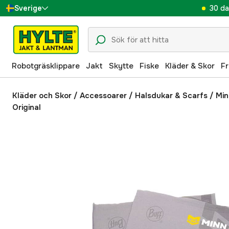
30 da
Sverige
Danmark
Suomi
Robotgräsklippare
Jakt
Skytte
Fiske
Kläder & Skor
Fr
Norge
Deutschland
Kläder och Skor
/
Accessoarer
/
Halsdukar & Scarfs
/
Min
Original