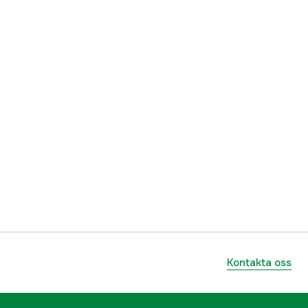
7332467310716
Kontakta oss