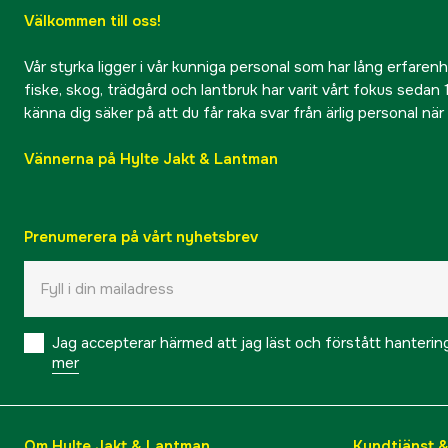
Välkommen till oss!
Vår styrka ligger i vår kunniga personal som har lång erfarenhet
fiske, skog, trädgård och lantbruk har varit vårt fokus sedan 1
känna dig säker på att du får raka svar från ärlig personal nä
Vännerna på Hylte Jakt & Lantman
Prenumerera på vårt nyhetsbrev
Jag accepterar härmed att jag läst och förstått hanteri
mer
Om Hylte Jakt & Lantman
Kundtjänst 