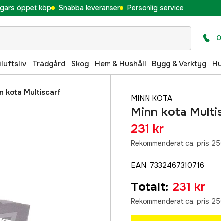
gars öppet köp
Snabba leveranser
Personlig service
0
iluftsliv
Trädgård
Skog
Hem & Hushåll
Bygg & Verktyg
H
n kota Multiscarf
MINN KOTA
Minn kota Multis
231 kr
Rekommenderat ca. pris 25
EAN
:
7332467310716
Totalt
:
231 kr
Rekommenderat ca. pris 25