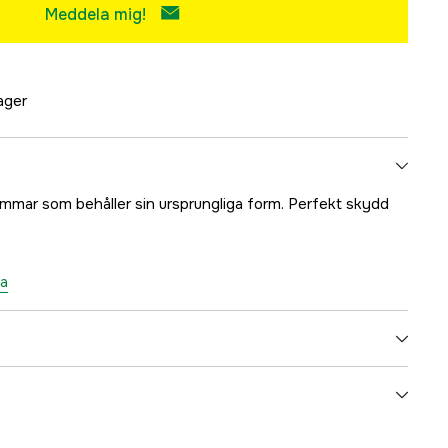
Meddela mig!
lager
ömmar som behåller sin ursprungliga form. Perfekt skydd
ta
5000079166
ummer
5005-MK