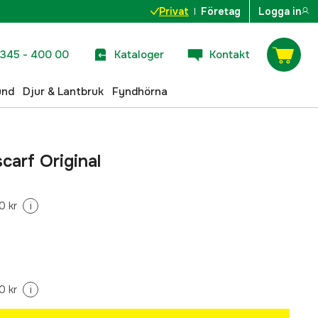
Privat
Företag
Logga in
345 - 400 00
Kataloger
Kontakt
und
Djur & Lantbruk
Fyndhörna
carf Original
0 kr
i
0 kr
i