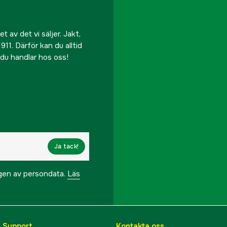
 av det vi säljer. Jakt,
911. Därför kan du alltid
r du handlar hos oss!
Ja tack!
ngen av persondata.
Läs
& Support
Kontakta oss